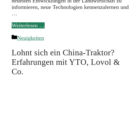
neuesten Entwicklungen in der Landwirtschaft zu
informieren, neue Technologien kennenzulernen und
…
Weiterlesen …
Kategorien
Neuigkeiten
Lohnt sich ein China-Traktor?
Erfahrungen mit YTO, Lovol &
Co.