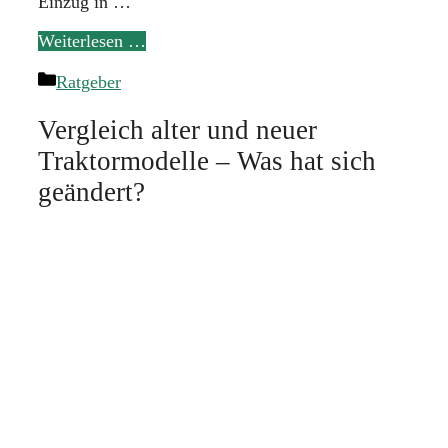
Einzug in …
Weiterlesen …
Kategorien
Ratgeber
Vergleich alter und neuer
Traktormodelle – Was hat sich
geändert?