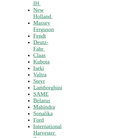
IH
New
Holland
Massey
Ferguson
Fendt
Deutz-
Fahr
Claas
Kubota
Iseki
Valtra
Steyr
Lamborghini
SAME
Belarus
Mahindra
Sonalika
Ford
International
Harvester