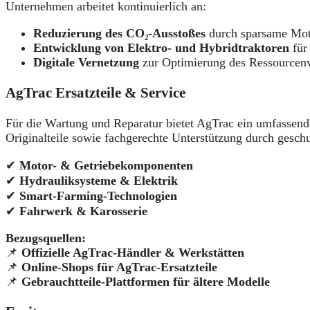
Unternehmen arbeitet kontinuierlich an:
Reduzierung des CO₂-Ausstoßes
durch sparsame Moto
Entwicklung von Elektro- und Hybridtraktoren
für 
Digitale Vernetzung
zur Optimierung des Ressourcenv
AgTrac Ersatzteile & Service
Für die Wartung und Reparatur bietet AgTrac ein umfassende
Originalteile sowie fachgerechte Unterstützung durch geschu
✔
Motor- & Getriebekomponenten
✔
Hydrauliksysteme & Elektrik
✔
Smart-Farming-Technologien
✔
Fahrwerk & Karosserie
Bezugsquellen:
📌
Offizielle AgTrac-Händler & Werkstätten
📌
Online-Shops für AgTrac-Ersatzteile
📌
Gebrauchtteile-Plattformen für ältere Modelle