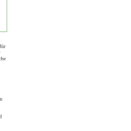
für
r
che
en
d