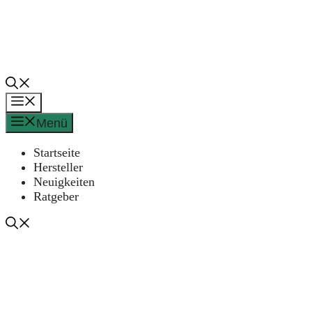
Zum
Inhalt
springen
Menü
Menü
Startseite
Hersteller
Neuigkeiten
Ratgeber