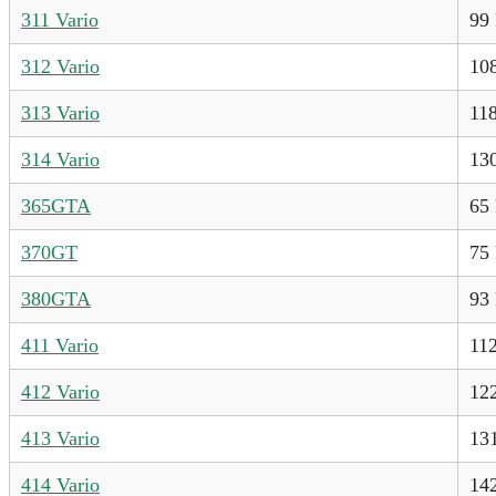
311 Vario
99
312 Vario
10
313 Vario
11
314 Vario
13
365GTA
65
370GT
75
380GTA
93
411 Vario
11
412 Vario
12
413 Vario
13
414 Vario
14