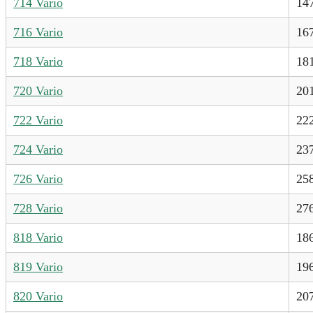
714 Vario
14
716 Vario
16
718 Vario
18
720 Vario
20
722 Vario
22
724 Vario
23
726 Vario
25
728 Vario
27
818 Vario
18
819 Vario
19
820 Vario
20