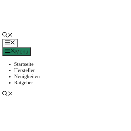
Zum
Inhalt
springen
Menü
Menü
Startseite
Hersteller
Neuigkeiten
Ratgeber