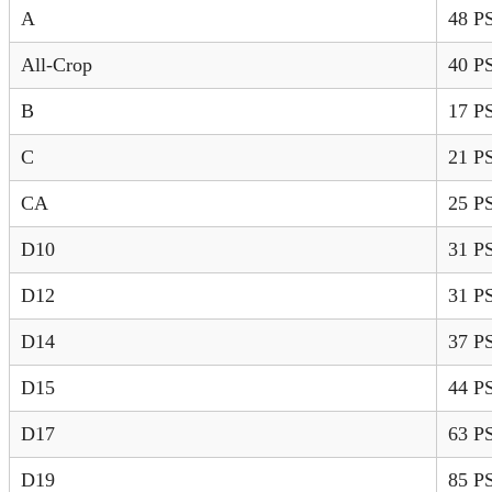
A
48 P
All-Crop
40 P
B
17 P
C
21 P
CA
25 P
D10
31 P
D12
31 P
D14
37 P
D15
44 P
D17
63 P
D19
85 P