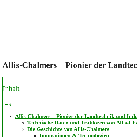
Allis-Chalmers – Pionier der Landte
Inhalt
Allis-Chalmers – Pionier der Landtechnik und Ind
Technische Daten und Traktoren von Allis-Ch
Die Geschichte von Allis-Chalmers
Innovationen & Technologien