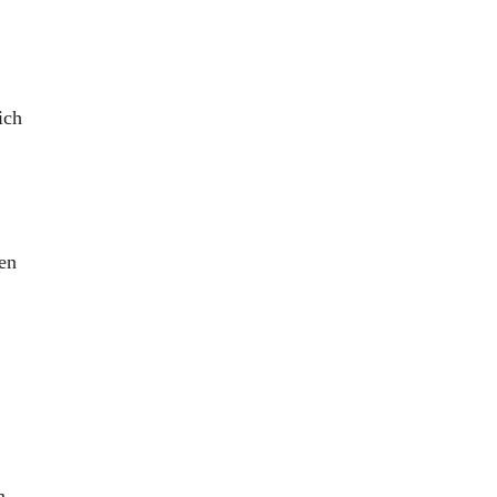
ich
en
n