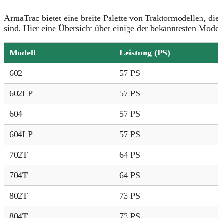
ArmaTrac bietet eine breite Palette von Traktormodellen, di
sind. Hier eine Übersicht über einige der bekanntesten Mode
Modell
Leistung (PS)
602
57 PS
602LP
57 PS
604
57 PS
604LP
57 PS
702T
64 PS
704T
64 PS
802T
73 PS
804T
73 PS