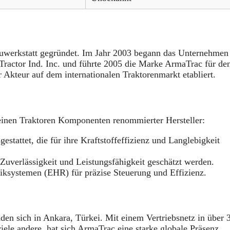
auwerkstatt gegründet. Im Jahr 2003 begann das Unternehmen
ractor Ind. Inc. und führte 2005 die Marke ArmaTrac für de
 Akteur auf dem internationalen Traktorenmarkt etabliert.
einen Traktoren Komponenten renommierter Hersteller:
stattet, die für ihre Kraftstoffeffizienz und Langlebigkeit
uverlässigkeit und Leistungsfähigkeit geschätzt werden.
iksystemen (EHR) für präzise Steuerung und Effizienz.
den sich in Ankara, Türkei. Mit einem Vertriebsnetz in über 
iele andere, hat sich ArmaTrac eine starke globale Präsenz