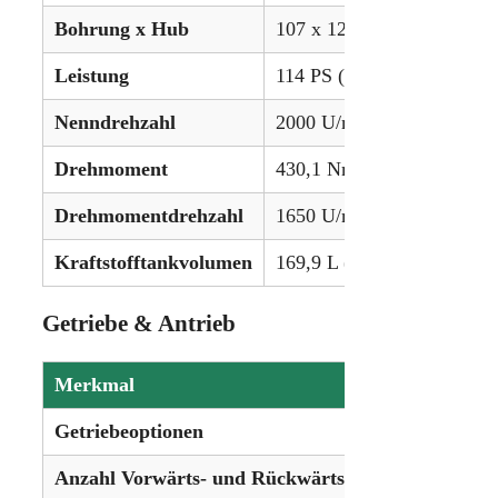
Bohrung x Hub
107 x 127 mm (4.193 x 5.0
Leistung
114 PS (85,0 kW)
Nenndrehzahl
2000 U/min
Drehmoment
430,1 Nm (317.2 lb-ft)
Drehmomentdrehzahl
1650 U/min
Kraftstofftankvolumen
169,9 L (44.9 gal)
Getriebe & Antrieb
Merkmal
Details
Getriebeoptionen
32-Gang
Anzahl Vorwärts- und Rückwärtsgänge
32 Vorwär