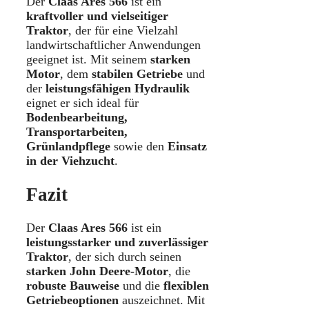
Der
Claas Ares 566
ist ein
kraftvoller und vielseitiger
Traktor
, der für eine Vielzahl
landwirtschaftlicher Anwendungen
geeignet ist. Mit seinem
starken
Motor
, dem
stabilen Getriebe
und
der
leistungsfähigen Hydraulik
eignet er sich ideal für
Bodenbearbeitung,
Transportarbeiten,
Grünlandpflege
sowie den
Einsatz
in der Viehzucht
.
Fazit
Der
Claas Ares 566
ist ein
leistungsstarker und zuverlässiger
Traktor
, der sich durch seinen
starken John Deere-Motor
, die
robuste Bauweise
und die
flexiblen
Getriebeoptionen
auszeichnet. Mit