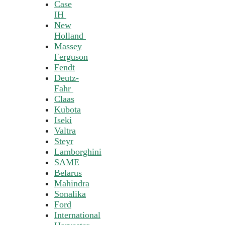
Case
IH
New
Holland
Massey
Ferguson
Fendt
Deutz-
Fahr
Claas
Kubota
Iseki
Valtra
Steyr
Lamborghini
SAME
Belarus
Mahindra
Sonalika
Ford
International