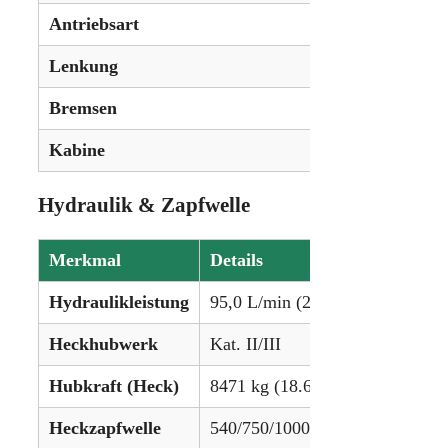
Antriebsart
Allradant
Lenkung
Hydrostat
Bremsen
Hydrauli
Kabine
Standard 
Hydraulik & Zapfwelle
Merkmal
Details
Hydraulikleistung
95,0 L/min (25.1 gpm) / optiona
Heckhubwerk
Kat. II/III
Hubkraft (Heck)
8471 kg (18.676 lbs)
Heckzapfwelle
540/750/1000/1250 U/min