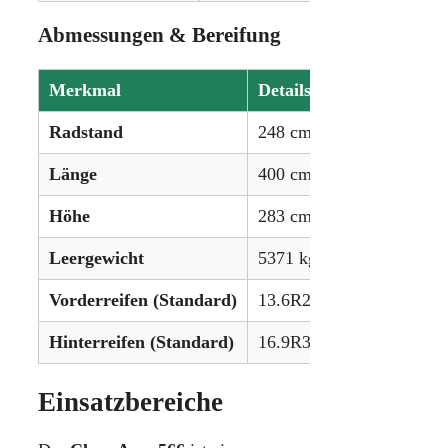
Abmessungen & Bereifung
Merkmal
Details
Radstand
248 cm (98.0 Zoll)
Länge
400 cm (157.5 Zoll)
Höhe
283 cm (111.8 Zoll)
Leergewicht
5371 kg (11.841 lbs)
Vorderreifen (Standard)
13.6R28
Hinterreifen (Standard)
16.9R38
Einsatzbereiche