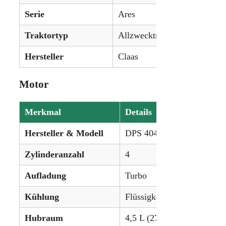
Serie
Ares
Traktortyp
Allzwecktraktor
Hersteller
Claas
Motor
Merkmal
Details
Hersteller & Modell
DPS 4045 TRT
Zylinderanzahl
4
Aufladung
Turbo
Kühlung
Flüssigkeitsgekühlt
Hubraum
4,5 L (276,4 in³)