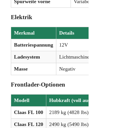
Spurweite vorne
Variabel
Elektrik
Merkmal
Details
Batteriespannung
12V
Ladesystem
Lichtmaschine
Masse
Negativ
Frontlader-Optionen
Modell
Hubkraft (voll ausgefahren)
Hubh
Claas FL 100
2189 kg (4828 lbs)
400 
Claas FL 120
2490 kg (5490 lbs)
415 