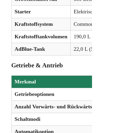
Starter
Elektrisch
Kraftstoffsystem
Common-Rail-Einspritzun
Kraftstofftankvolumen
190,0 L (50.2 gal)
AdBlue-Tank
22,0 L (5.8 gal)
Getriebe & Antrieb
Merkmal
Details
Getriebeoptionen
16-Gang P
Anzahl Vorwärts- und Rückwärtsgänge
16 Vorwär
Schaltmodi
Vier Powe
Automatikoption
Quadracti