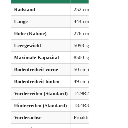
Radstand
252 cm (99.4 Zoll)
Länge
444 cm (175 Zoll)
Höhe (Kabine)
276 cm (108.9 Zoll)
Leergewicht
5098 kg (11.240 lbs)
Maximale Kapazität
8500 kg (18.740 lbs)
Bodenfreiheit vorne
50 cm (19.9 Zoll)
Bodenfreiheit hinten
49 cm (19.3 Zoll)
Vorderreifen (Standard)
14.9R28
Hinterreifen (Standard)
18.4R38
Vorderachse
Proaktive Federung