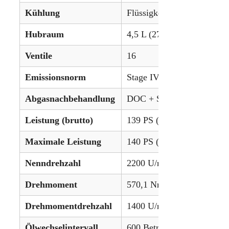
Kühlung
Flüssigkeitsgekühlt
Hubraum
4,5 L (274,6 in³)
Ventile
16
Emissionsnorm
Stage IV
Abgasnachbehandlung
DOC + SCR (Dieseloxidation
Leistung (brutto)
139 PS (103,7 kW)
Maximale Leistung
140 PS (104,4 kW)
Nenndrehzahl
2200 U/min
Drehmoment
570,1 Nm (420.4 lb-ft)
Drehmomentdrehzahl
1400 U/min
Ölwechselintervall
600 Betriebsstunden