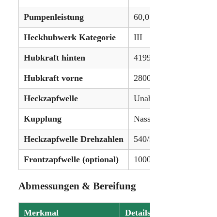
Pumpenleistung
60,0 L/min (15.85 gpm)
Heckhubwerk Kategorie
III
Hubkraft hinten
4199 kg (9259 lbs)
Hubkraft vorne
2800 kg (6173 lbs)
Heckzapfwelle
Unabhängig
Kupplung
Nassscheiben
Heckzapfwelle Drehzahlen
540/540E U/min oder o
Frontzapfwelle (optional)
1000 U/min
Abmessungen & Bereifung
Merkmal
Details