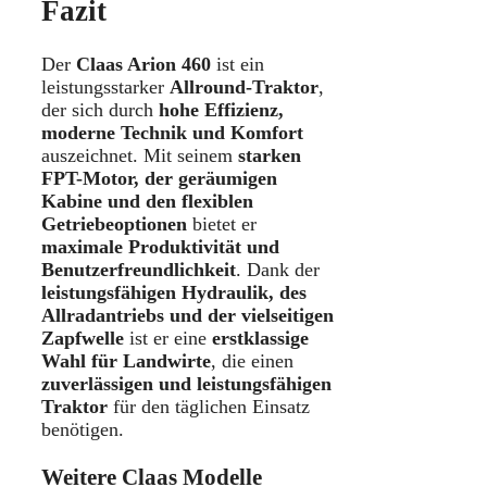
Fazit
Der
Claas Arion 460
ist ein
leistungsstarker
Allround-Traktor
,
der sich durch
hohe Effizienz,
moderne Technik und Komfort
auszeichnet. Mit seinem
starken
FPT-Motor, der geräumigen
Kabine und den flexiblen
Getriebeoptionen
bietet er
maximale Produktivität und
Benutzerfreundlichkeit
. Dank der
leistungsfähigen Hydraulik, des
Allradantriebs und der vielseitigen
Zapfwelle
ist er eine
erstklassige
Wahl für Landwirte
, die einen
zuverlässigen und leistungsfähigen
Traktor
für den täglichen Einsatz
benötigen.
Weitere Claas Modelle