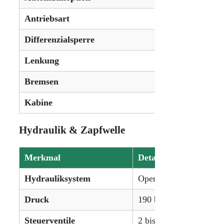
Antriebsart
Allradant
Differenzialsperre
Elektrohy
Lenkung
Hydrostat
Bremsen
Hydrauli
Kabine
Standard,
Hydraulik & Zapfwelle
Merkmal
Details
Hydrauliksystem
Open Center (Load-Sens
Druck
190 bar (2756 psi)
Steuerventile
2 bis 4