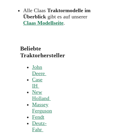
Alle Claas
Traktormodelle im
Überblick
gibt es auf unserer
Claas Modellseite
.
Beliebte
Traktorhersteller
John
Deere
Case
IH
New
Holland
Massey
Ferguson
Fendt
Deutz-
Fahr