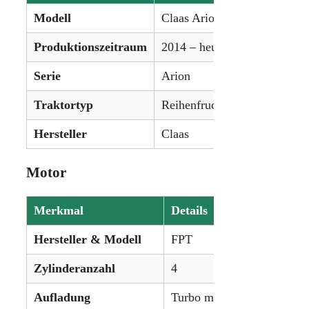
Modell
Claas Arion 460
Produktionszeitraum
2014 – heute
Serie
Arion
Traktortyp
Reihenfruchttraktor
Hersteller
Claas
Motor
Merkmal
Details
Hersteller & Modell
FPT
Zylinderanzahl
4
Aufladung
Turbo mit Ladeluftkühlung