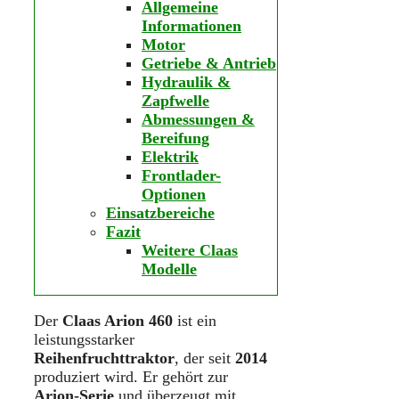
Allgemeine
Informationen
Motor
Getriebe & Antrieb
Hydraulik &
Zapfwelle
Abmessungen &
Bereifung
Elektrik
Frontlader-
Optionen
Einsatzbereiche
Fazit
Weitere Claas
Modelle
Der
Claas Arion 460
ist ein
leistungsstarker
Reihenfruchttraktor
, der seit
2014
produziert wird. Er gehört zur
Arion-Serie
und überzeugt mit