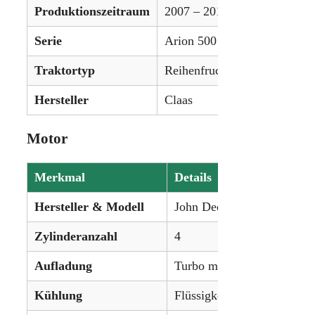
Produktionszeitraum
2007 – 2011
Serie
Arion 500
Traktortyp
Reihenfruchttraktor
Hersteller
Claas
Motor
Merkmal
Details
Hersteller & Modell
John Deere
Zylinderanzahl
4
Aufladung
Turbo mit Ladeluftkühlung
Kühlung
Flüssigkeitsgekühlt