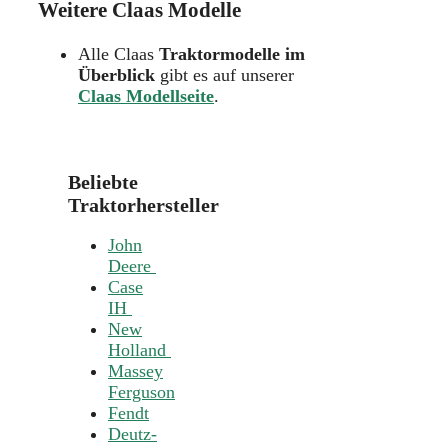
Weitere Claas Modelle
Alle Claas
Traktormodelle im
Überblick
gibt es auf unserer
Claas Modellseite
.
Beliebte
Traktorhersteller
John
Deere
Case
IH
New
Holland
Massey
Ferguson
Fendt
Deutz-