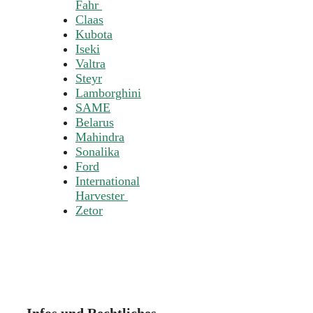
Fahr
Claas
Kubota
Iseki
Valtra
Steyr
Lamborghini
SAME
Belarus
Mahindra
Sonalika
Ford
International
Harvester
Zetor