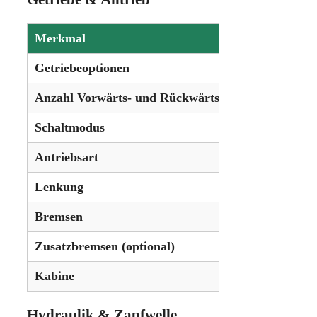
Merkmal
Details
Getriebeoptionen
24-Gang T
Anzahl Vorwärts- und Rückwärtsgänge
24 Vorwär
Schaltmodus
Hexashift
Antriebsart
Allradant
Lenkung
Hydrostat
Bremsen
Hydrauli
Zusatzbremsen (optional)
Pneumati
Kabine
Standard 
Hydraulik & Zapfwelle