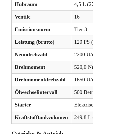
Hubraum
4,5 L (276,1 in³)
Ventile
16
Emissionsnorm
Tier 3
Leistung (brutto)
120 PS (89,5 kW)
Nenndrehzahl
2200 U/min
Drehmoment
520,0 Nm (383.5 lb-ft)
Drehmomentdrehzahl
1650 U/min
Ölwechselintervall
500 Betriebsstunden
Starter
Elektrisch
Kraftstofftankvolumen
249,8 L (66 gal)
Getriebe & Antrieb