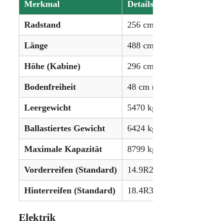
Merkmal
Details
Radstand
256 cm (100.8 Zoll)
Länge
488 cm (192.5 Zoll)
Höhe (Kabine)
296 cm (116.6 Zoll)
Bodenfreiheit
48 cm (19.2 Zoll)
Leergewicht
5470 kg (12.060 lbs)
Ballastiertes Gewicht
6424 kg (14.163 lbs)
Maximale Kapazität
8799 kg (19.400 lbs)
Vorderreifen (Standard)
14.9R28
Hinterreifen (Standard)
18.4R38
Elektrik