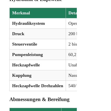
Merkmal
Details
Hydrauliksystem
Open Center (Load-Sens
Druck
200 bar (2901 psi)
Steuerventile
2 bis 6
Pumpenleistung
60,2 L/min (15.9 gpm) 
Heckzapfwelle
Unabhängig
Kupplung
Nassscheiben
Heckzapfwelle Drehzahlen
540/1000 U/min oder o
Abmessungen & Bereifung