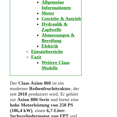
Allgemeine
Informationen
Motor
Getriebe & Antrieb
Hydraulik &
Zapfwelle
Abmessungen &
Bereifung
Elektrik
Einsatzbereiche
Fazit
Weitere Claas
Modelle
Der
Claas Axion 860
ist ein
moderner
Reihenfruchttraktor
, der
seit
2018
produziert wird. Er gehört
zur
Axion 800-Serie
und bietet eine
hohe Motorleistung von 250 PS
(186,4 kW)
, einen
6,7-Liter-
Sechszylindermotor von FPT
und