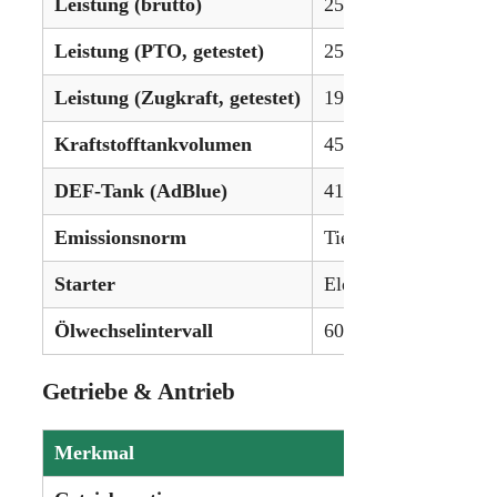
Leistung (brutto)
250 PS (186,4 kW)
Leistung (PTO, getestet)
256,42 PS (191,2 kW
Leistung (Zugkraft, getestet)
195,59 PS (145,9 kW
Kraftstofftankvolumen
454,2 L (120 gal)
DEF-Tank (AdBlue)
41,6 L (11 gal)
Emissionsnorm
Tier IV (SCR)
Starter
Elektrisch
Ölwechselintervall
600 Stunden
Getriebe & Antrieb
Merkmal
Details