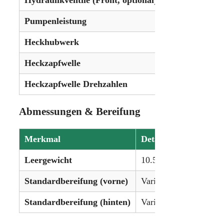
Pumpenleistung
151,4 L/min (
Heckhubwerk
Kat. III
Heckzapfwelle
Unabhängig
Heckzapfwelle Drehzahlen
540/1000 U/mi
Abmessungen & Bereifung
Merkmal
Details
Leergewicht
10.553 kg (23.265 lbs)
Standardbereifung (vorne)
Variabel je nach Ausst
Standardbereifung (hinten)
Variabel je nach Ausst