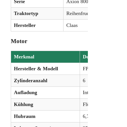
Serie
Axion 800
Traktortyp
Reihenfruchttraktor
Hersteller
Claas
Motor
Merkmal
Details
Hersteller & Modell
FPT
Zylinderanzahl
6
Aufladung
Intercooled Turbo
Kühlung
Flüssigkeitsgekühlt
Hubraum
6,7 L (410,6 in³)