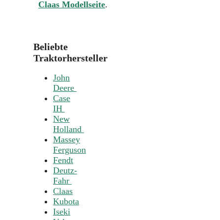
Claas Modellseite
.
Beliebte
Traktorhersteller
John
Deere
Case
IH
New
Holland
Massey
Ferguson
Fendt
Deutz-
Fahr
Claas
Kubota
Iseki