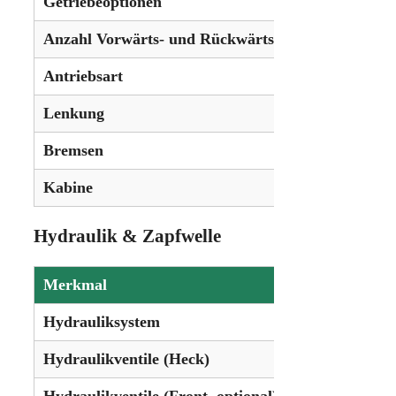
Getriebeoptionen
Stufenlo
Anzahl Vorwärts- und Rückwärtsgänge
Unbegren
Antriebsart
Allradant
Lenkung
Hydrostat
Bremsen
Hydrauli
Kabine
Standard 
Hydraulik & Zapfwelle
Merkmal
Details
Hydrauliksystem
Load-Sensing
Hydraulikventile (Heck)
4 oder 5
Hydraulikventile (Front, optional)
2