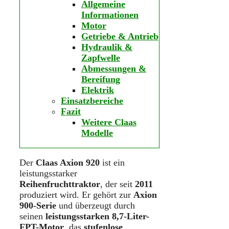
Allgemeine
Informationen
Motor
Getriebe & Antrieb
Hydraulik &
Zapfwelle
Abmessungen &
Bereifung
Elektrik
Einsatzbereiche
Fazit
Weitere Claas
Modelle
Der
Claas Axion 920
ist ein
leistungsstarker
Reihenfruchttraktor
, der seit
2011
produziert wird. Er gehört zur
Axion
900-Serie
und überzeugt durch
seinen
leistungsstarken 8,7-Liter-
FPT-Motor
, das
stufenlose