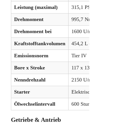
Leistung (maximal)
315,1 PS (235,0 kW)
Drehmoment
995,7 Nm (1350,2 lb-ft)
Drehmoment bei
1600 U/min
Kraftstofftankvolumen
454,2 L (120 gal)
Emissionsnorm
Tier IV
Bore x Stroke
117 x 135 mm
Nenndrehzahl
2150 U/min
Starter
Elektrisch
Ölwechselintervall
600 Stunden
Getriebe & Antrieb