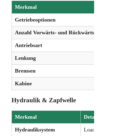
Merkmal
Details
Getriebeoptionen
Stufenlo
Anzahl Vorwärts- und Rückwärtsgänge
Unbegren
Antriebsart
Allradant
Lenkung
Hydrostat
Bremsen
Hydrauli
Kabine
Standard 
Hydraulik & Zapfwelle
Merkmal
Details
Hydrauliksystem
Load-Sensing