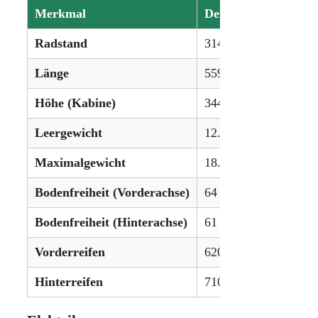
Merkmal
Details
Radstand
314 cm (124 Zoll)
Länge
559 cm (220,1 Zoll)
Höhe (Kabine)
344 cm (135,8 Zoll)
Leergewicht
12.840 kg (28.307 lbs
Maximalgewicht
18.000 kg (39.683 lbs
Bodenfreiheit (Vorderachse)
64 cm (25,5 Zoll)
Bodenfreiheit (Hinterachse)
61 cm (24,1 Zoll)
Vorderreifen
620/75R30
Hinterreifen
710/85R38