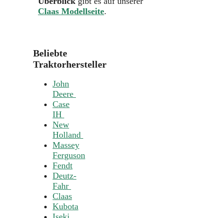
Überblick
gibt es auf unserer
Claas Modellseite
.
Beliebte
Traktorhersteller
John
Deere
Case
IH
New
Holland
Massey
Ferguson
Fendt
Deutz-
Fahr
Claas
Kubota
Iseki