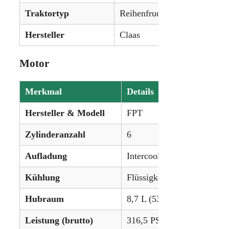
Traktortyp
Reihenfruchttraktor
Hersteller
Claas
Motor
Merkmal
Details
Hersteller & Modell
FPT
Zylinderanzahl
6
Aufladung
Intercooled Turbo
Kühlung
Flüssigkeitsgekühlt
Hubraum
8,7 L (531,5 in³)
Leistung (brutto)
316,5 PS (236,0 kW)