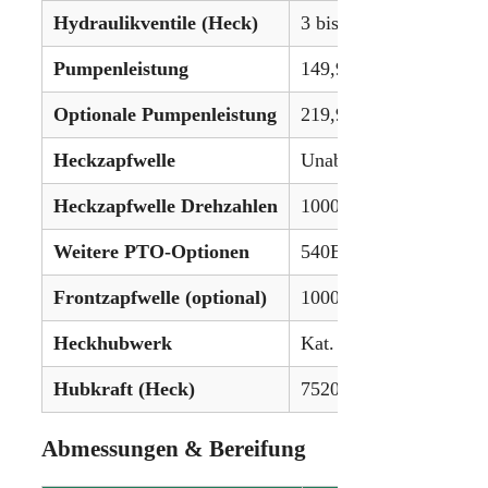
Hydraulikventile (Heck)
3 bis 7
Pumpenleistung
149,9 L/min (39,6 gpm
Optionale Pumpenleistung
219,9 L/min (58,1 gpm
Heckzapfwelle
Unabhängig
Heckzapfwelle Drehzahlen
1000 U/min
Weitere PTO-Optionen
540E/1000 / 1000E/1000
Frontzapfwelle (optional)
1000 U/min
Heckhubwerk
Kat. III/IV
Hubkraft (Heck)
7520 kg (16.579 lbs)
Abmessungen & Bereifung