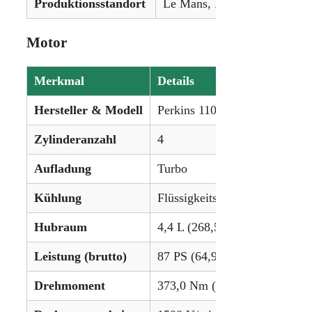
Produktionsstandort
Le Mans, Frankreich
Motor
Merkmal
Details
Hersteller & Modell
Perkins 1104D-44TA
Zylinderanzahl
4
Aufladung
Turbo
Kühlung
Flüssigkeitsgekühlt
Hubraum
4,4 L (268,5 in³)
Leistung (brutto)
87 PS (64,9 kW)
Drehmoment
373,0 Nm (275,1 lb-ft)