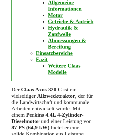
Allgemeine
Informationen
Motor
Getriebe & Antrieb
Hydraulik &
Zapfwelle
Abmessungen &
Bereifung
Einsatzbereiche
Fazit
Weitere Claas
Modelle
Der
Claas Axos 320 C
ist ein
vielseitiger
Allzwecktraktor
, der für
die Landwirtschaft und kommunale
Arbeiten entwickelt wurde. Mit
einem
Perkins 4.4L 4-Zylinder-
Dieselmotor
und einer Leistung von
87 PS (64,9 kW)
bietet er eine
solide Kombination aus Leistung,