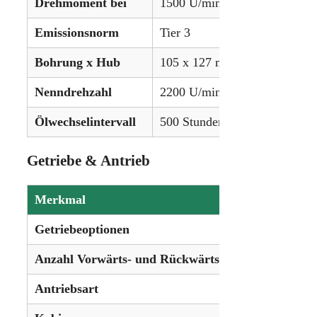
Drehmoment bei
1500 U/min
Emissionsnorm
Tier 3
Bohrung x Hub
105 x 127 mm
Nenndrehzahl
2200 U/min
Ölwechselintervall
500 Stunden
Getriebe & Antrieb
Merkmal
Details
Getriebeoptionen
10-Gang s
Anzahl Vorwärts- und Rückwärtsgänge
10 oder 2
Antriebsart
Allradant