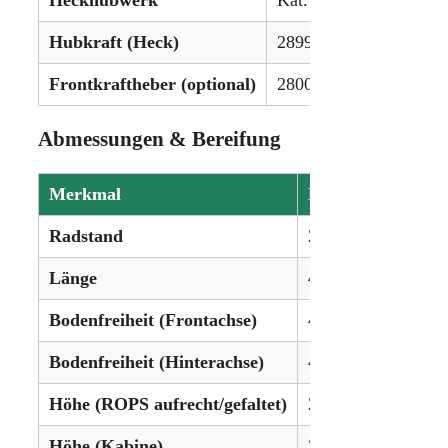
Hubkraft (Heck)
2899 kg (6.393 lbs)
Frontkraftheber (optional)
2800 kg (6.173 lbs)
Abmessungen & Bereifung
Merkmal
Details
Radstand
248 cm (98 Zoll)
Länge
418 cm (164,6 Zoll
Bodenfreiheit (Frontachse)
44 cm (17,4 Zoll)
Bodenfreiheit (Hinterachse)
46 cm (18,3 Zoll)
Höhe (ROPS aufrecht/gefaltet)
262 cm (103,2 Zoll
Höhe (Kabine)
247 cm (97,5 Zoll)