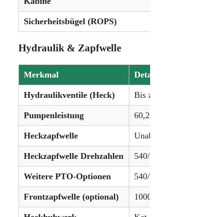
Kabine
Standard 
Sicherheitsbügel (ROPS)
Optional 
Hydraulik & Zapfwelle
Merkmal
Details
Hydraulikventile (Heck)
Bis zu 3
Pumpenleistung
60,2 L/min (15,9 gpm)
Heckzapfwelle
Unabhängig
Heckzapfwelle Drehzahlen
540/1000 U/min
Weitere PTO-Optionen
540/540E (optional)
Frontzapfwelle (optional)
1000 U/min
Heckhubwerk
Kat. II