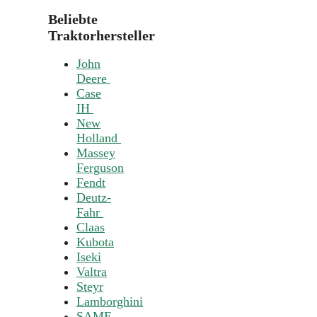
Beliebte
Traktorhersteller
John
Deere
Case
IH
New
Holland
Massey
Ferguson
Fendt
Deutz-
Fahr
Claas
Kubota
Iseki
Valtra
Steyr
Lamborghini
SAME