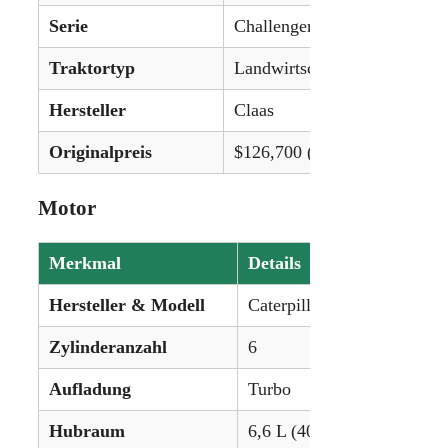
Serie
Challenger 45
Traktortyp
Landwirtschaftlicher Raupent
Hersteller
Claas
Originalpreis
$126,700 (1998)
Motor
Merkmal
Details
Hersteller & Modell
Caterpillar 3116
Zylinderanzahl
6
Aufladung
Turbo
Hubraum
6,6 L (403 in³)