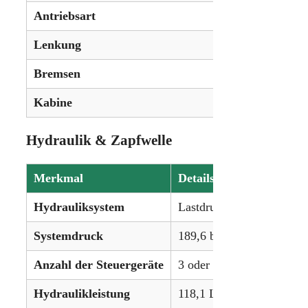
Antriebsart
Raupenla
Lenkung
Different
Bremsen
Hydrauli
Kabine
Standard 
Hydraulik & Zapfwelle
Merkmal
Details
Hydrauliksystem
Lastdruckabhängiges Syst
Systemdruck
189,6 bar (2750 psi)
Anzahl der Steuergeräte
3 oder 4
Hydraulikleistung
118,1 L/min (31,2 gpm)