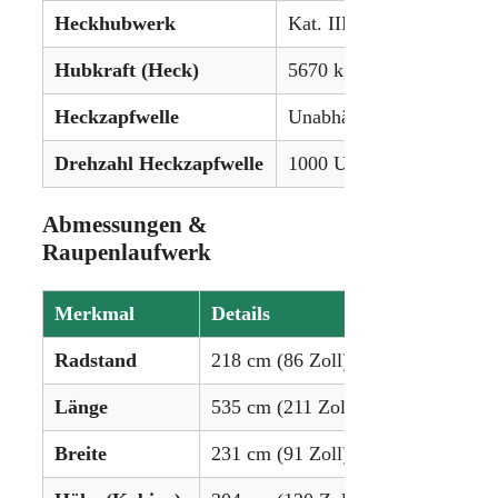
Heckhubwerk
Kat. III/II
Hubkraft (Heck)
5670 kg (12.500 lbs) / op
Heckzapfwelle
Unabhängig, elektrohydr
Drehzahl Heckzapfwelle
1000 U/min bei 1900 Mot
Abmessungen &
Raupenlaufwerk
Merkmal
Details
Radstand
218 cm (86 Zoll)
Länge
535 cm (211 Zoll)
Breite
231 cm (91 Zoll)