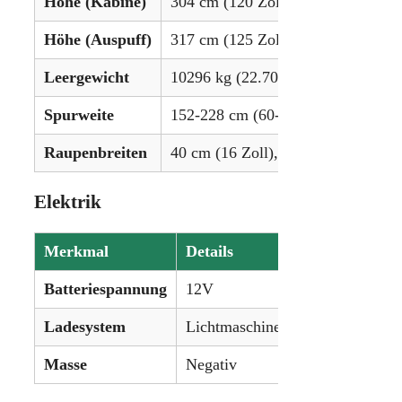
Höhe (Kabine)
304 cm (120 Zoll)
Höhe (Auspuff)
317 cm (125 Zoll)
Leergewicht
10296 kg (22.700 lbs)
Spurweite
152-228 cm (60-90 Zoll)
Raupenbreiten
40 cm (16 Zoll), 45 cm (18 Zoll), 
Elektrik
Merkmal
Details
Batteriespannung
12V
Ladesystem
Lichtmaschine
Masse
Negativ