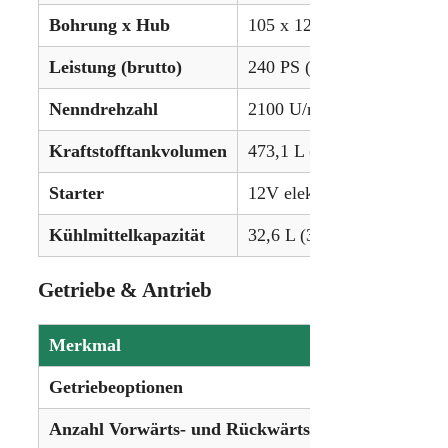
Bohrung x Hub
105 x 127 mm (4.13 x 5.00
Leistung (brutto)
240 PS (179,0 kW)
Nenndrehzahl
2100 U/min
Kraftstofftankvolumen
473,1 L (125 gal)
Starter
12V elektrisch
Kühlmittelkapazität
32,6 L (34,4 qt)
Getriebe & Antrieb
Merkmal
Details
Getriebeoptionen
16-Gang V
Anzahl Vorwärts- und Rückwärtsgänge
16 Vorwär