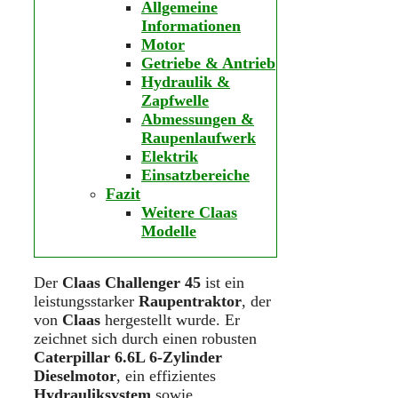
Allgemeine
Informationen
Motor
Getriebe & Antrieb
Hydraulik &
Zapfwelle
Abmessungen &
Raupenlaufwerk
Elektrik
Einsatzbereiche
Fazit
Weitere Claas
Modelle
Der
Claas Challenger 45
ist ein
leistungsstarker
Raupentraktor
, der
von
Claas
hergestellt wurde. Er
zeichnet sich durch einen robusten
Caterpillar 6.6L 6-Zylinder
Dieselmotor
, ein effizientes
Hydrauliksystem
sowie