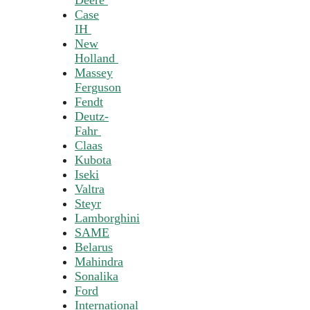
Case
IH
New
Holland
Massey
Ferguson
Fendt
Deutz-
Fahr
Claas
Kubota
Iseki
Valtra
Steyr
Lamborghini
SAME
Belarus
Mahindra
Sonalika
Ford
International