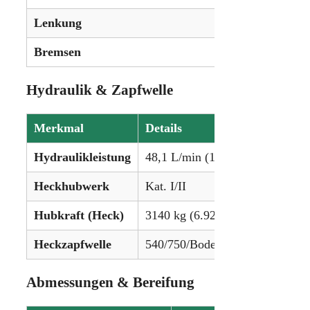
Lenkung
Hydrostat
Bremsen
Nassschei
Hydraulik & Zapfwelle
Merkmal
Details
Hydraulikleistung
48,1 L/min (12.7 gpm)
Heckhubwerk
Kat. I/II
Hubkraft (Heck)
3140 kg (6.924 lbs)
Heckzapfwelle
540/750/Bodengetrieben
Abmessungen & Bereifung