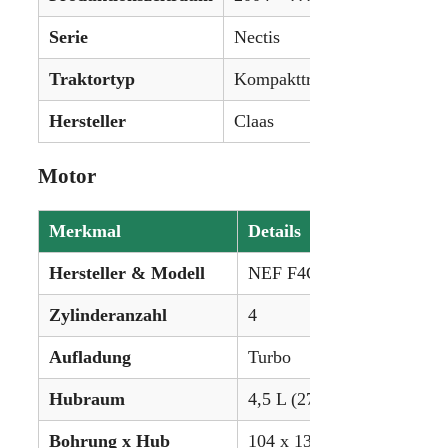
Serie
Nectis
Traktortyp
Kompakttraktor
Hersteller
Claas
Motor
Merkmal
Details
Hersteller & Modell
NEF F4CE0454C
Zylinderanzahl
4
Aufladung
Turbo
Hubraum
4,5 L (273,7 in³)
Bohrung x Hub
104 x 132 mm (4.094 x 5.1