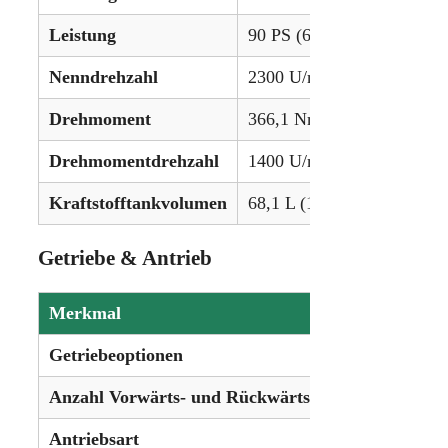
Leistung
90 PS (67,1 kW)
Nenndrehzahl
2300 U/min
Drehmoment
366,1 Nm (270,0 lb-ft)
Drehmomentdrehzahl
1400 U/min
Kraftstofftankvolumen
68,1 L (18.0 gal)
Getriebe & Antrieb
Merkmal
Details
Getriebeoptionen
12-Gang 
Anzahl Vorwärts- und Rückwärtsgänge
12 Vorwär
Antriebsart
4×2 (2WD