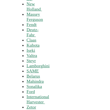
New
Holland
Massey
Ferguson
Fendt
Deutz-
Fahr
Claas
Kubota
Iseki
Valtra
Steyr
Lamborghini
SAME
Belarus
Mahindra
Sonalika
Ford
International
Harvester
Zetor