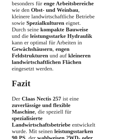
besonders für
enge Arbeitsbereiche
wie den
Obst- und Weinbau
,
kleinere landwirtschaftliche Betriebe
sowie
Spezialkulturen
eignet.
Durch seine
kompakte Bauweise
und die
leistungsstarke Hydraulik
kann er optimal für Arbeiten in
Gewächshäusern
,
engen
Feldstrukturen
und auf
kleineren
landwirtschaftlichen Flächen
eingesetzt werden.
Fazit
Der
Claas Nectis 257
ist eine
zuverlässige und flexible
Maschine
, die speziell für
spezialisierte
Landwirtschaftsbetriebe
entwickelt
wurde. Mit seinen
leistungsstarken
90 PS
, der
wahlweisen 2WD- oder