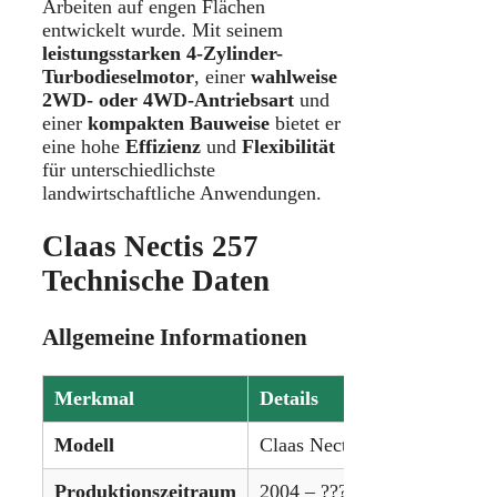
Arbeiten auf engen Flächen
entwickelt wurde. Mit seinem
leistungsstarken 4-Zylinder-
Turbodieselmotor
, einer
wahlweise
2WD- oder 4WD-Antriebsart
und
einer
kompakten Bauweise
bietet er
eine hohe
Effizienz
und
Flexibilität
für unterschiedlichste
landwirtschaftliche Anwendungen.
Claas Nectis 257
Technische Daten
Allgemeine Informationen
Merkmal
Details
Modell
Claas Nectis 257
Produktionszeitraum
2004 – ???