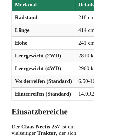
Merkmal
Details
Radstand
218 cm (86.2 Zoll)
Länge
414 cm (163.0 Zoll)
Höhe
241 cm (94.9 Zoll)
Leergewicht (2WD)
2810 kg (6.196 lbs)
Leergewicht (4WD)
2960 kg (6.527 lbs)
Vorderreifen (Standard)
6.50-16 / 280/70R20
Hinterreifen (Standard)
14.9R28
Einsatzbereiche
Der
Claas Nectis 257
ist ein
vielseitiger
Traktor
, der sich