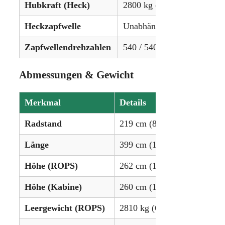
Hubkraft (Heck)
2800 kg (6173 lbs)
Heckzapfwelle
Unabhängig
Zapfwellendrehzahlen
540 / 540E / 1000 U/min
Abmessungen & Gewicht
Merkmal
Details
Radstand
219 cm (86,6 Zoll)
Länge
399 cm (157,2 Zoll)
Höhe (ROPS)
262 cm (103,3 Zoll)
Höhe (Kabine)
260 cm (102,4 Zoll)
Leergewicht (ROPS)
2810 kg (6195 lbs)