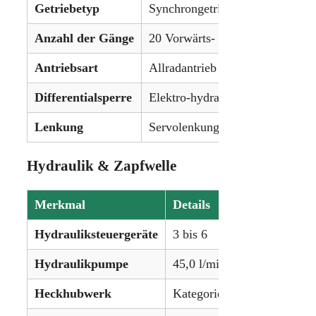
Getriebetyp
Synchrongetriebe
Anzahl der Gänge
20 Vorwärts- & Rückwärtsgäng
Antriebsart
Allradantrieb (4WD)
Differentialsperre
Elektro-hydraulisch an der Hint
Lenkung
Servolenkung
Hydraulik & Zapfwelle
Merkmal
Details
Hydrauliksteuergeräte
3 bis 6
Hydraulikpumpe
45,0 l/min (11,9 gpm)
Heckhubwerk
Kategorie II