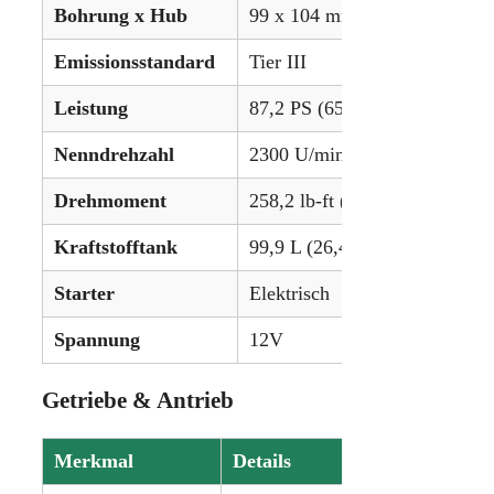
Bohrung x Hub
99 x 104 mm (3.90 x 4.09 Zol
Emissionsstandard
Tier III
Leistung
87,2 PS (65,0 kW)
Nenndrehzahl
2300 U/min
Drehmoment
258,2 lb-ft (350,1 Nm)
Kraftstofftank
99,9 L (26,4 gal)
Starter
Elektrisch
Spannung
12V
Getriebe & Antrieb
Merkmal
Details