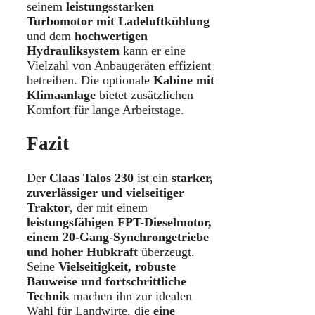
seinem
leistungsstarken
Turbomotor mit Ladeluftkühlung
und dem
hochwertigen
Hydrauliksystem
kann er eine
Vielzahl von Anbaugeräten effizient
betreiben. Die optionale
Kabine mit
Klimaanlage
bietet zusätzlichen
Komfort für lange Arbeitstage.
Fazit
Der
Claas Talos 230
ist ein
starker,
zuverlässiger und vielseitiger
Traktor
, der mit einem
leistungsfähigen FPT-Dieselmotor,
einem 20-Gang-Synchrongetriebe
und hoher Hubkraft
überzeugt.
Seine
Vielseitigkeit, robuste
Bauweise und fortschrittliche
Technik
machen ihn zur idealen
Wahl für Landwirte, die
eine