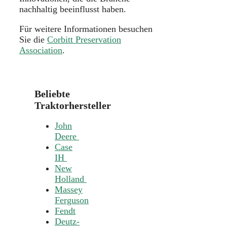
nachhaltig beeinflusst haben.
Für weitere Informationen besuchen
Sie die
Corbitt Preservation
Association
.
Beliebte
Traktorhersteller
John
Deere
Case
IH
New
Holland
Massey
Ferguson
Fendt
Deutz-