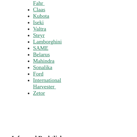
Fahr
Claas
Kubota
Iseki
Valtra
Steyr
Lamborghini
SAME
Belarus
Mahindra
Sonalika
Ford
International
Harvester
Zetor