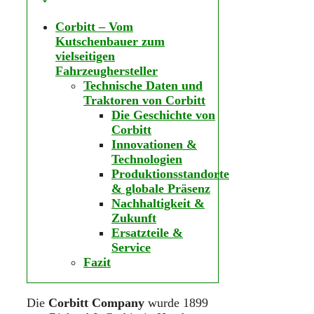
Corbitt – Vom
Kutschenbauer zum
vielseitigen
Fahrzeughersteller
Technische Daten und
Traktoren von Corbitt
Die Geschichte von
Corbitt
Innovationen &
Technologien
Produktionsstandorte
& globale Präsenz
Nachhaltigkeit &
Zukunft
Ersatzteile &
Service
Fazit
Die
Corbitt Company
wurde 1899