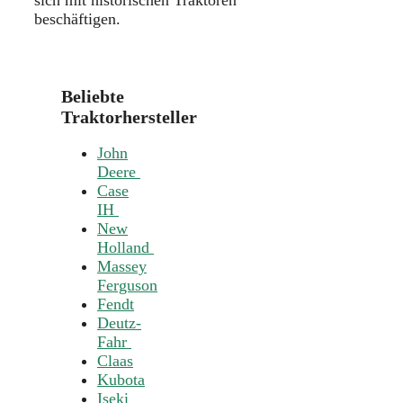
beschäftigen.
Beliebte
Traktorhersteller
John
Deere
Case
IH
New
Holland
Massey
Ferguson
Fendt
Deutz-
Fahr
Claas
Kubota
Iseki