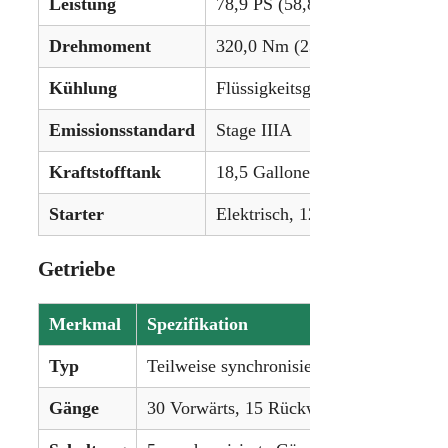
Leistung
78,9 PS (58,8 kW)
Drehmoment
320,0 Nm (236 lb-ft)
Kühlung
Flüssigkeitsgekühlt
Emissionsstandard
Stage IIIA
Kraftstofftank
18,5 Gallonen (70,0 L)
Starter
Elektrisch, 12V
Getriebe
Merkmal
Spezifikation
Typ
Teilweise synchronisiert
Gänge
30 Vorwärts, 15 Rückwärts