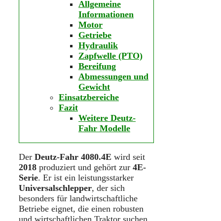
Allgemeine
Informationen
Motor
Getriebe
Hydraulik
Zapfwelle (PTO)
Bereifung
Abmessungen und
Gewicht
Einsatzbereiche
Fazit
Weitere Deutz-
Fahr Modelle
Der
Deutz-Fahr 4080.4E
wird seit
2018
produziert und gehört zur
4E-
Serie
. Er ist ein leistungsstarker
Universalschlepper
, der sich
besonders für landwirtschaftliche
Betriebe eignet, die einen robusten
und wirtschaftlichen Traktor suchen.