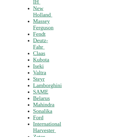
IH
New
Holland
Massey
Ferguson
Fendt
Deutz-
Fahr
Claas
Kubota
Iseki
Valtra
Steyr
Lamborghini
SAME
Belarus
Mahindra
Sonalika
Ford
International
Harvester
Zetor