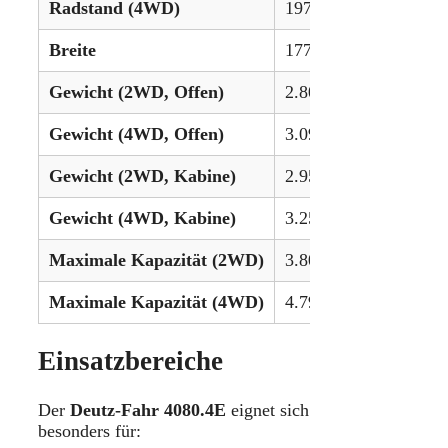
Radstand (4WD)
197 cm (77,8 Zoll)
Breite
177 cm (69,8 Zoll)
Gewicht (2WD, Offen)
2.800 kg (6.173 lbs)
Gewicht (4WD, Offen)
3.099 kg (6.834 lbs)
Gewicht (2WD, Kabine)
2.950 kg (6.504 lbs)
Gewicht (4WD, Kabine)
3.250 kg (7.165 lbs)
Maximale Kapazität (2WD)
3.800 kg (8.378 lbs)
Maximale Kapazität (4WD)
4.799 kg (10.582 lbs)
Einsatzbereiche
Der
Deutz-Fahr 4080.4E
eignet sich
besonders für: