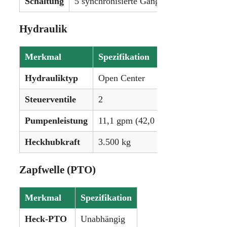
Schaltung
5 synchronisierte Gänge in 3 Gruppen mi
Hydraulik
Merkmal
Spezifikation
Hydrauliktyp
Open Center
Steuerventile
2
Pumpenleistung
11,1 gpm (42,0 lpm)
Heckhubkraft
3.500 kg
Zapfwelle (PTO)
Merkmal
Spezifikation
Heck-PTO
Unabhängig