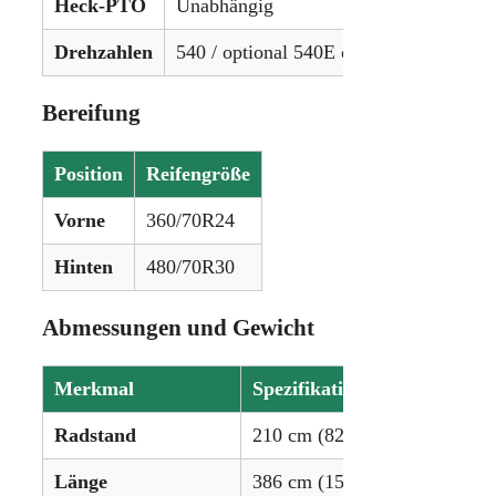
Heck-PTO
Unabhängig
Drehzahlen
540 / optional 540E oder 1000
Bereifung
Position
Reifengröße
Vorne
360/70R24
Hinten
480/70R30
Abmessungen und Gewicht
Merkmal
Spezifikation
Radstand
210 cm (82,7 Zoll)
Länge
386 cm (152 Zoll)