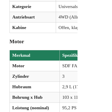
Kategorie
Universalschlepper
Antriebsart
4WD (Allradantrieb)
Kabine
Offen, klappbarer 2-Pfoste
Motor
Merkmal
Spezifikation
Motor
SDF FARMotion KD3TA Tu
Zylinder
3
Hubraum
2,9 L (176,2 ci)
Bohrung x Hub
103 x 115 mm
Leistung (nominal)
95,2 PS (71,0 kW)