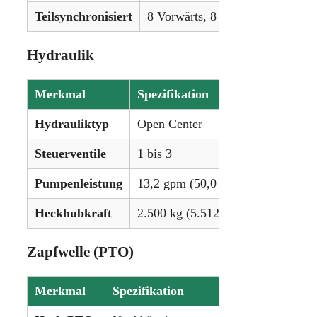
Teilsynchronisiert
8 Vorwärts, 8 Rückwärts
4 
Hydraulik
Merkmal
Spezifikation
Hydrauliktyp
Open Center
Steuerventile
1 bis 3
Pumpenleistung
13,2 gpm (50,0 lpm)
Heckhubkraft
2.500 kg (5.512 lbs), optional 3.50
Zapfwelle (PTO)
Merkmal
Spezifikation