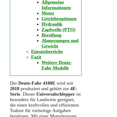
Allgemeine
Informationen
Motor
Getriebeoptionen
Hydraulik
Zapfwelle (PTO)
Bereifung
Abmessungen und
Gewicht
Einsatzbereiche
Fazit
Weitere Deutz-
Fahr Modelle
Der
Deutz-Fahr 4100E
wird seit
2018
produziert und gehört zur
4E-
Serie
. Dieser
Universalschlepper
ist
besonders für Landwirte geeignet,
die einen kraftvollen und effizienten
Traktor für vielseitige Aufgaben
benötigen. Mit einer Motorleistung