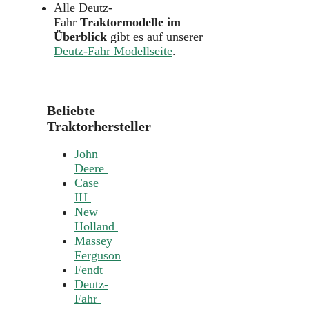
Alle Deutz-
Fahr
Traktormodelle im
Überblick
gibt es auf unserer
Deutz-Fahr Modellseite
.
Beliebte
Traktorhersteller
John
Deere
Case
IH
New
Holland
Massey
Ferguson
Fendt
Deutz-
Fahr