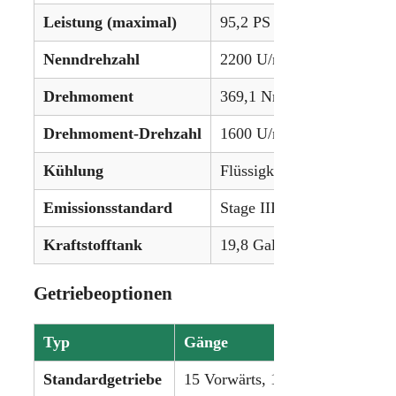
Leistung (maximal)
95,2 PS (71,0 kW)
Nenndrehzahl
2200 U/min
Drehmoment
369,1 Nm (272,2 lb-ft)
Drehmoment-Drehzahl
1600 U/min
Kühlung
Flüssigkeitsgekühlt
Emissionsstandard
Stage IIIB
Kraftstofftank
19,8 Gallonen (74,9 L)
Getriebeoptionen
Typ
Gänge
Be
Standardgetriebe
15 Vorwärts, 15 Rückwärts
5 