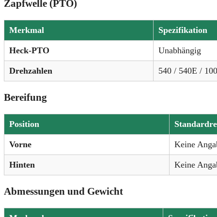
Zapfwelle (PTO)
Merkmal
Spezifikation
Heck-PTO
Unabhängig
Drehzahlen
540 / 540E / 10
Bereifung
Position
Standardre
Vorne
Keine Anga
Hinten
Keine Anga
Abmessungen und Gewicht