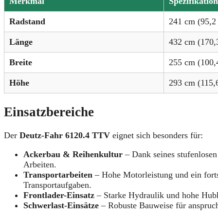
Merkmal
Spezifikation
Radstand
241 cm (95,2 
Länge
432 cm (170,3
Breite
255 cm (100,4
Höhe
293 cm (115,6
Einsatzbereiche
Der
Deutz-Fahr 6120.4 TTV
eignet sich besonders für:
Ackerbau & Reihenkultur
– Dank seines stufenlosen 
Arbeiten.
Transportarbeiten
– Hohe Motorleistung und ein forts
Transportaufgaben.
Frontlader-Einsatz
– Starke Hydraulik und hohe Hubkr
Schwerlast-Einsätze
– Robuste Bauweise für anspruc