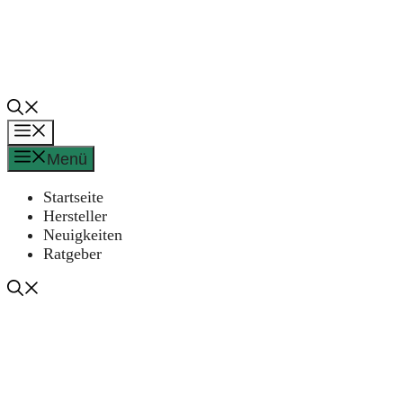
Zum
Inhalt
springen
Menü
Menü
Startseite
Hersteller
Neuigkeiten
Ratgeber