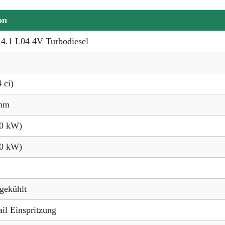
on
4.1 L04 4V Turbodiesel
 ci)
 mm
,0 kW)
,0 kW)
sgekühlt
l Einspritzung