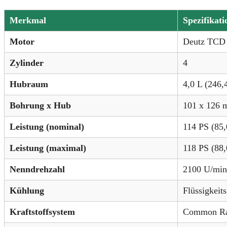
Merkmal
Spezifikati
Motor
Deutz TCD 
Zylinder
4
Hubraum
4,0 L (246,4
Bohrung x Hub
101 x 126
Leistung (nominal)
114 PS (85
Leistung (maximal)
118 PS (88
Nenndrehzahl
2100 U/min
Kühlung
Flüssigkeit
Kraftstoffsystem
Common Rai