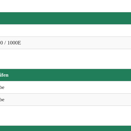
00 / 1000E
ifen
be
be