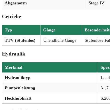
Abgasnorm
Stage IV
Getriebe
Typ
Gänge
Besonderheit
TTV (Stufenlos)
Unendliche Gänge
Stufenlose Fa
Hydraulik
Merkmal
Spez
Hydrauliktyp
Load
Pumpenleistung
31,7
Heckhubkraft
6.200