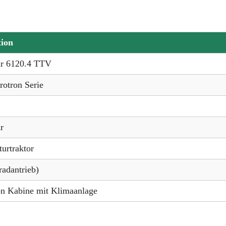
tion
hr 6120.4 TTV
otron Serie
r
urtraktor
adantrieb)
n Kabine mit Klimaanlage