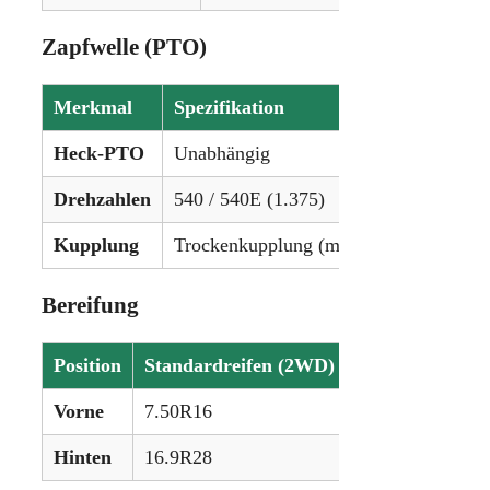
Zapfwelle (PTO)
Merkmal
Spezifikation
Heck-PTO
Unabhängig
Drehzahlen
540 / 540E (1.375)
Kupplung
Trockenkupplung (mechanisch)
Bereifung
Position
Standardreifen (2WD)
Standardreife
Vorne
7.50R16
12.4R20
Hinten
16.9R28
16.9R28