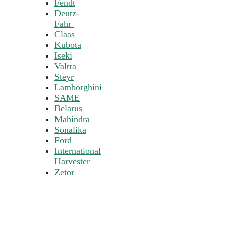
Fendt
Deutz-
Fahr
Claas
Kubota
Iseki
Valtra
Steyr
Lamborghini
SAME
Belarus
Mahindra
Sonalika
Ford
International
Harvester
Zetor