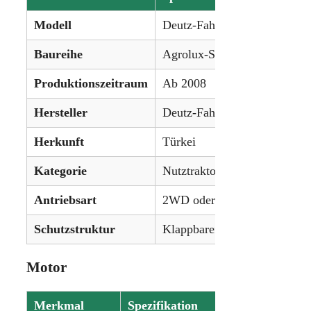
Modell
Deutz-Fahr Agrolux 65
Baureihe
Agrolux-Serie
Produktionszeitraum
Ab 2008
Hersteller
Deutz-Fahr
Herkunft
Türkei
Kategorie
Nutztraktor
Antriebsart
2WD oder 4WD (optional)
Schutzstruktur
Klappbarer ROPS, optional 
Motor
Merkmal
Spezifikation