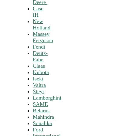
Deere
Case
IH
New
Holland
Massey
Ferguson
Fendt
Deutz-
Fahr
Claas
Kubota
Iseki
Valtra
Steyr
Lamborghini
SAME
Belarus
Mahindra
Sonalika
Ford
International