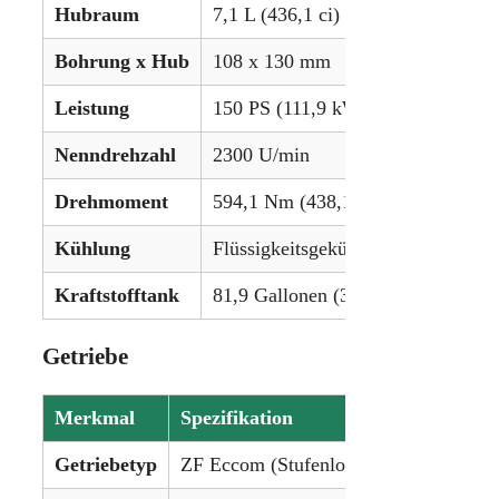
Hubraum
7,1 L (436,1 ci)
Bohrung x Hub
108 x 130 mm
Leistung
150 PS (111,9 kW)
Nenndrehzahl
2300 U/min
Drehmoment
594,1 Nm (438,1 lb-ft) bei 1380 U
Kühlung
Flüssigkeitsgekühlt
Kraftstofftank
81,9 Gallonen (310,0 L)
Getriebe
Merkmal
Spezifikation
Getriebetyp
ZF Eccom (Stufenlos)