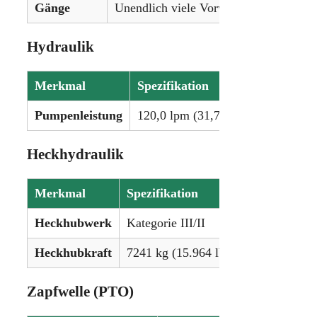
Gänge
Unendlich viele Vorwärts- und Rückwä
Hydraulik
Merkmal
Spezifikation
Pumpenleistung
120,0 lpm (31,7 gpm)
Heckhydraulik
Merkmal
Spezifikation
Heckhubwerk
Kategorie III/II
Heckhubkraft
7241 kg (15.964 lbs)
Zapfwelle (PTO)