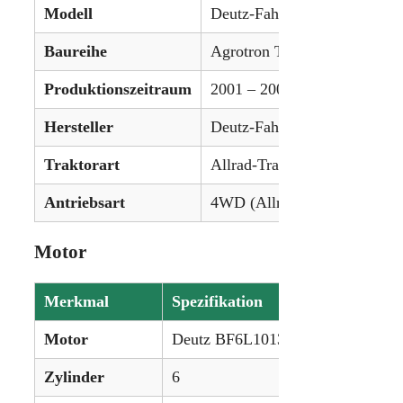
Modell
Deutz-Fahr Agrotron TTV 1
Baureihe
Agrotron TTV-Serie
Produktionszeitraum
2001 – 2007
Hersteller
Deutz-Fahr
Traktorart
Allrad-Traktor
Antriebsart
4WD (Allradantrieb)
Motor
Merkmal
Spezifikation
Motor
Deutz BF6L1013E
Zylinder
6