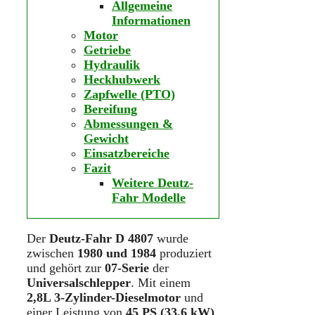
Allgemeine
Informationen
Motor
Getriebe
Hydraulik
Heckhubwerk
Zapfwelle (PTO)
Bereifung
Abmessungen &
Gewicht
Einsatzbereiche
Fazit
Weitere Deutz-
Fahr Modelle
Der
Deutz-Fahr D 4807
wurde
zwischen
1980 und 1984
produziert
und gehört zur
07-Serie
der
Universalschlepper
. Mit einem
2,8L 3-Zylinder-Dieselmotor
und
einer Leistung von
45 PS (33,6 kW)