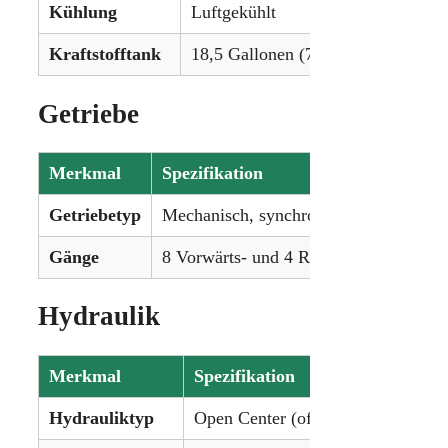
Kühlung
Luftgekühlt
Kraftstofftank
18,5 Gallonen (70,0 L)
Getriebe
Merkmal
Spezifikation
Getriebetyp
Mechanisch, synchronisiert
Gänge
8 Vorwärts- und 4 Rückwärtsgänge
Hydraulik
Merkmal
Spezifikation
Hydrauliktyp
Open Center (offenes System)