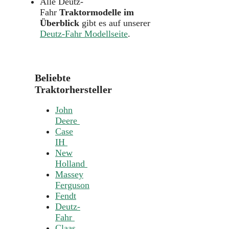
Alle Deutz-
Fahr
Traktormodelle im
Überblick
gibt es auf unserer
Deutz-Fahr Modellseite
.
Beliebte
Traktorhersteller
John
Deere
Case
IH
New
Holland
Massey
Ferguson
Fendt
Deutz-
Fahr
Claas