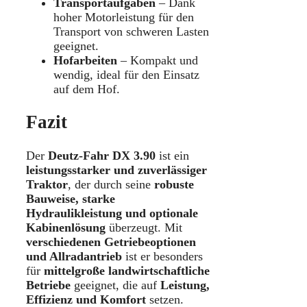
Transportaufgaben
– Dank
hoher Motorleistung für den
Transport von schweren Lasten
geeignet.
Hofarbeiten
– Kompakt und
wendig, ideal für den Einsatz
auf dem Hof.
Fazit
Der
Deutz-Fahr DX 3.90
ist ein
leistungsstarker und zuverlässiger
Traktor
, der durch seine
robuste
Bauweise, starke
Hydraulikleistung und optionale
Kabinenlösung
überzeugt. Mit
verschiedenen Getriebeoptionen
und Allradantrieb
ist er besonders
für
mittelgroße landwirtschaftliche
Betriebe
geeignet, die auf
Leistung,
Effizienz und Komfort
setzen.