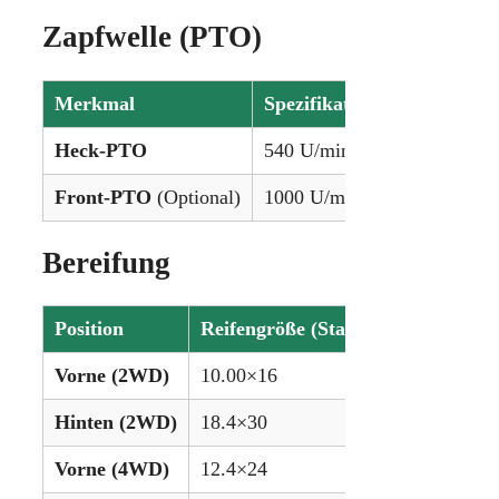
Zapfwelle (PTO)
Merkmal
Spezifikation
Heck-PTO
540 U/min (1.375 Zoll)
Front-PTO
(Optional)
1000 U/min (1.375 Zoll)
Bereifung
Position
Reifengröße (Standard)
Reifeng
Vorne (2WD)
10.00×16
11.00×1
Hinten (2WD)
18.4×30
16.9×34
Vorne (4WD)
12.4×24
–