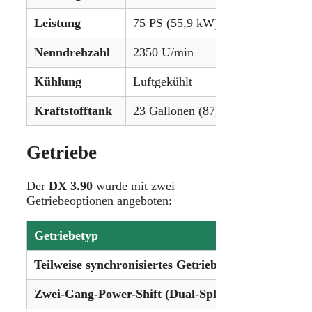
Leistung
75 PS (55,9 kW)
Nenndrehzahl
2350 U/min
Kühlung
Luftgekühlt
Kraftstofftank
23 Gallonen (87,1 L) (ROPS) / 22,
Getriebe
Der
DX 3.90
wurde mit zwei
Getriebeoptionen angeboten:
Getriebetyp
Gänge
Teilweise synchronisiertes Getriebe
12 Vorwärts-
Zwei-Gang-Power-Shift (Dual-Split)
24 Vorwärts-