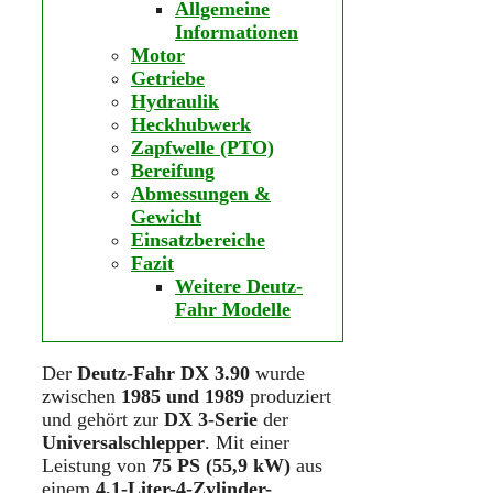
Allgemeine
Informationen
Motor
Getriebe
Hydraulik
Heckhubwerk
Zapfwelle (PTO)
Bereifung
Abmessungen &
Gewicht
Einsatzbereiche
Fazit
Weitere Deutz-
Fahr Modelle
Der
Deutz-Fahr DX 3.90
wurde
zwischen
1985 und 1989
produziert
und gehört zur
DX 3-Serie
der
Universalschlepper
. Mit einer
Leistung von
75 PS (55,9 kW)
aus
einem
4,1-Liter-4-Zylinder-