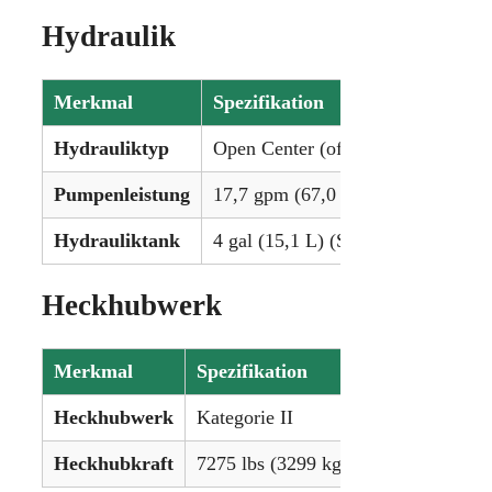
Hydraulik
Merkmal
Spezifikation
Hydrauliktyp
Open Center (offenes System)
Pumpenleistung
17,7 gpm (67,0 lpm)
Hydrauliktank
4 gal (15,1 L) (Standard) / 7,5 gal
Heckhubwerk
Merkmal
Spezifikation
Heckhubwerk
Kategorie II
Heckhubkraft
7275 lbs (3299 kg)