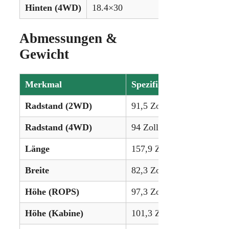
Hinten (4WD)
18.4×30
–
Abmessungen &
Gewicht
Merkmal
Spezifikation
Radstand (2WD)
91,5 Zoll (232 cm)
Radstand (4WD)
94 Zoll (238 cm)
Länge
157,9 Zoll (401 cm)
Breite
82,3 Zoll (209 cm)
Höhe (ROPS)
97,3 Zoll (247 cm)
Höhe (Kabine)
101,3 Zoll (257 cm)