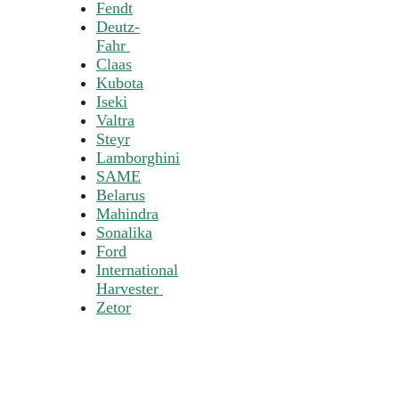
Fendt
Deutz-
Fahr
Claas
Kubota
Iseki
Valtra
Steyr
Lamborghini
SAME
Belarus
Mahindra
Sonalika
Ford
International
Harvester
Zetor