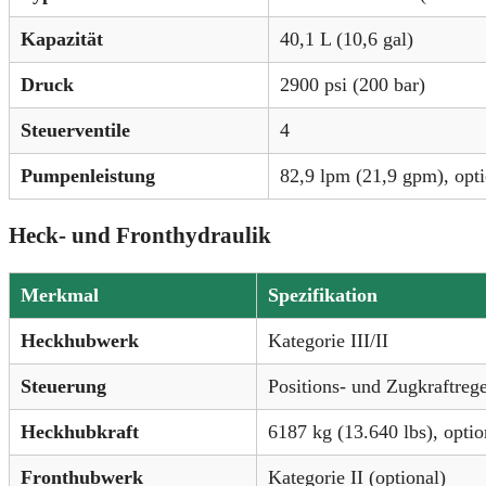
Kapazität
40,1 L (10,6 gal)
Druck
2900 psi (200 bar)
Steuerventile
4
Pumpenleistung
82,9 lpm (21,9 gpm), opt
Heck- und Fronthydraulik
Merkmal
Spezifikation
Heckhubwerk
Kategorie III/II
Steuerung
Positions- und Zugkraftreg
Heckhubkraft
6187 kg (13.640 lbs), optio
Fronthubwerk
Kategorie II (optional)