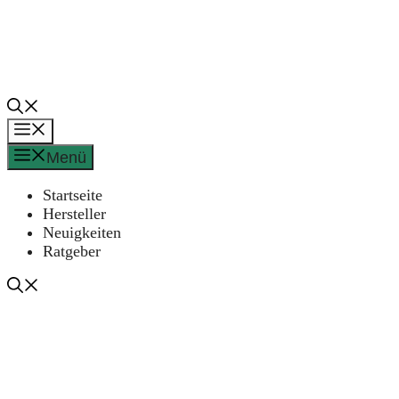
Zum
Inhalt
springen
Menü
Menü
Startseite
Hersteller
Neuigkeiten
Ratgeber