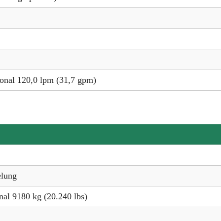
ional 120,0 lpm (31,7 gpm)
elung
nal 9180 kg (20.240 lbs)