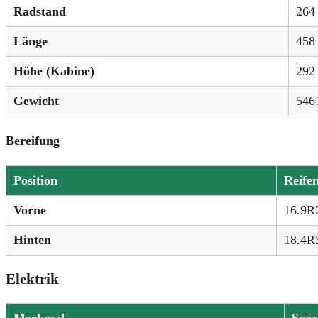
Radstand
264 
Länge
458 
Höhe (Kabine)
292
Gewicht
5461
Bereifung
Position
Reife
Vorne
16.9R
Hinten
18.4R
Elektrik