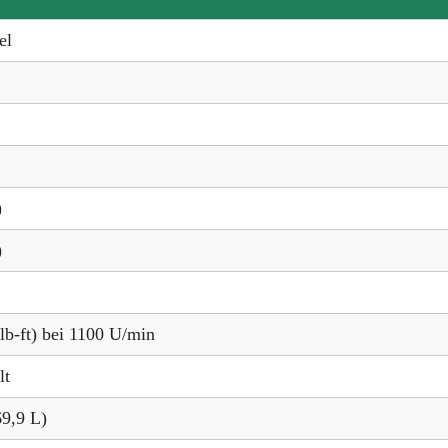
el
)
)
lb-ft) bei 1100 U/min
lt
69,9 L)