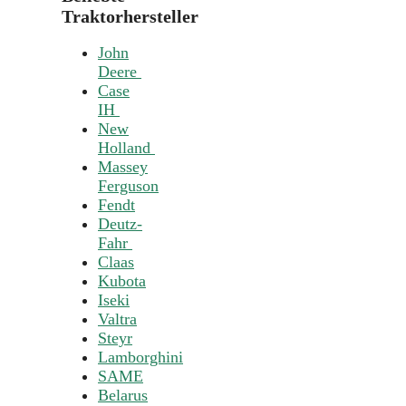
Traktorhersteller
John
Deere
Case
IH
New
Holland
Massey
Ferguson
Fendt
Deutz-
Fahr
Claas
Kubota
Iseki
Valtra
Steyr
Lamborghini
SAME
Belarus