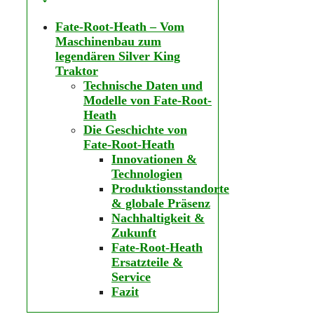
Fate-Root-Heath – Vom
Maschinenbau zum
legendären Silver King
Traktor
Technische Daten und
Modelle von Fate-Root-
Heath
Die Geschichte von
Fate-Root-Heath
Innovationen &
Technologien
Produktionsstandorte
& globale Präsenz
Nachhaltigkeit &
Zukunft
Fate-Root-Heath
Ersatzteile &
Service
Fazit