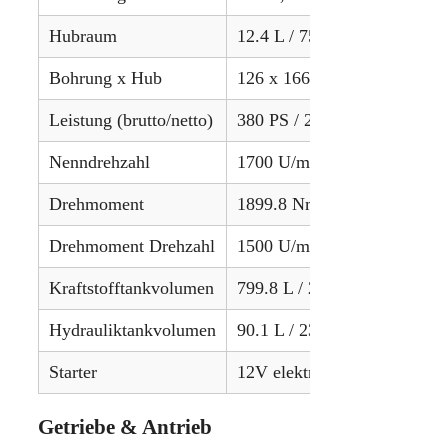
Hubraum
12.4 L / 757.9 in³
Bohrung x Hub
126 x 166 mm / 4.96 x 6.54 
Leistung (brutto/netto)
380 PS / 283.4 kW (netto)
Nenndrehzahl
1700 U/min
Drehmoment
1899.8 Nm / 1401 lb-ft
Drehmoment Drehzahl
1500 U/min
Kraftstofftankvolumen
799.8 L / 211.3 gal
Hydrauliktankvolumen
90.1 L / 23.8 gal
Starter
12V elektrisch
Getriebe & Antrieb