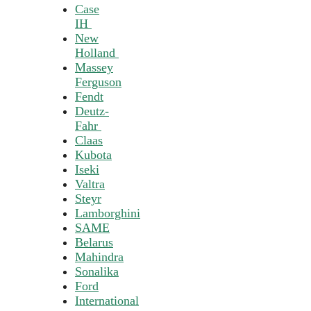
Case
IH
New
Holland
Massey
Ferguson
Fendt
Deutz-
Fahr
Claas
Kubota
Iseki
Valtra
Steyr
Lamborghini
SAME
Belarus
Mahindra
Sonalika
Ford
International