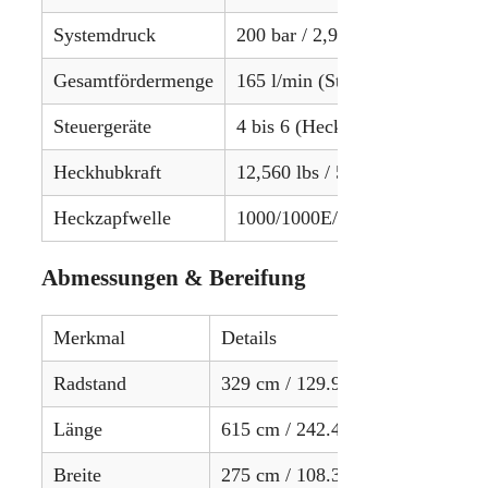
Systemdruck
200 bar / 2,900 psi
Gesamtfördermenge
165 l/min (Standard) / 430 l/m
Steuergeräte
4 bis 6 (Heck, optional)
Heckhubkraft
12,560 lbs / 5697 kg
Heckzapfwelle
1000/1000E/1300 U/min
Abmessungen & Bereifung
Merkmal
Details
Radstand
329 cm / 129.9 in
Länge
615 cm / 242.4 in
Breite
275 cm / 108.3 in