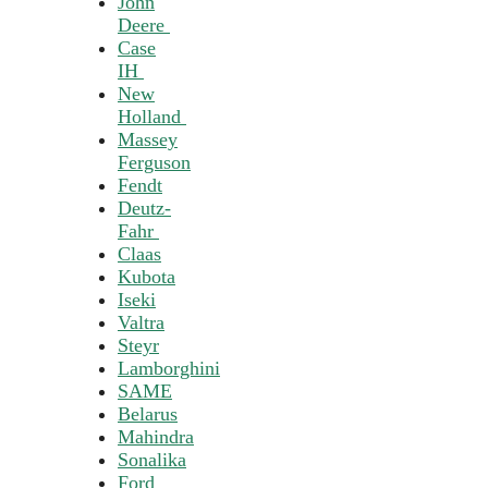
John
Deere
Case
IH
New
Holland
Massey
Ferguson
Fendt
Deutz-
Fahr
Claas
Kubota
Iseki
Valtra
Steyr
Lamborghini
SAME
Belarus
Mahindra
Sonalika
Ford