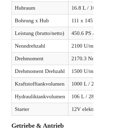
Hubraum
16.8 L / 1025 in³
Bohrung x Hub
111 x 145 mm / 4.37 x 5.71 
Leistung (brutto/netto)
450.6 PS / 336.0 kW (netto)
Nenndrehzahl
2100 U/min
Drehmoment
2170.3 Nm / 1600.5 lb-ft
Drehmoment Drehzahl
1500 U/min
Kraftstofftankvolumen
1000 L / 264.2 gal
Hydrauliktankvolumen
106 L / 28 gal
Starter
12V elektrisch
Getriebe & Antrieb