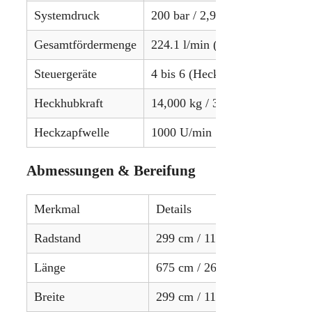
Systemdruck
200 bar / 2,901 psi
Gesamtfördermenge
224.1 l/min (Standard) / 321.0 
Steuergeräte
4 bis 6 (Heck, optional)
Heckhubkraft
14,000 kg / 30,865 lbs
Heckzapfwelle
1000 U/min
Abmessungen & Bereifung
Merkmal
Details
Radstand
299 cm / 118.1 in
Länge
675 cm / 266 in
Breite
299 cm / 118.1 in