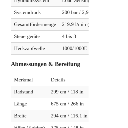
Hydrauliksystem
Load Sensing
Systemdruck
200 bar / 2,900 psi
Gesamtfördermenge
219.9 l/min (Standard) / 439.8 
Steuergeräte
4 bis 8
Heckzapfwelle
1000/1000E U/min
Abmessungen & Bereifung
Merkmal
Details
Radstand
299 cm / 118 in
Länge
675 cm / 266 in
Breite
294 cm / 116.1 in
Höhe (Kabine)
375 cm / 148 in