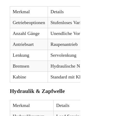
Merkmal
Details
Getriebeoptionen
Stufenloses VarioDrive-Getriebe
Anzahl Gänge
Unendliche Vorwärts- und Rückwä
Antriebsart
Raupenantrieb
Lenkung
Servolenkung
Bremsen
Hydraulische Nassscheibenbremse
Kabine
Standard mit Klimaanlage
Hydraulik & Zapfwelle
Merkmal
Details