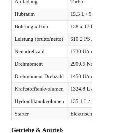
Aufladung
Turbo
Hubraum
15.3 L / 933.7 in³
Bohrung x Hub
138 x 170 mm / 5.43 x 6.69 
Leistung (brutto/netto)
610.2 PS / 455.0 kW (netto)
Nenndrehzahl
1730 U/min
Drehmoment
2900.5 Nm / 2139 lb-ft
Drehmoment Drehzahl
1450 U/min
Kraftstofftankvolumen
1324.8 L / 350 gal
Hydrauliktankvolumen
135.1 L / 35.7 gal
Starter
Elektrisch
Getriebe & Antrieb