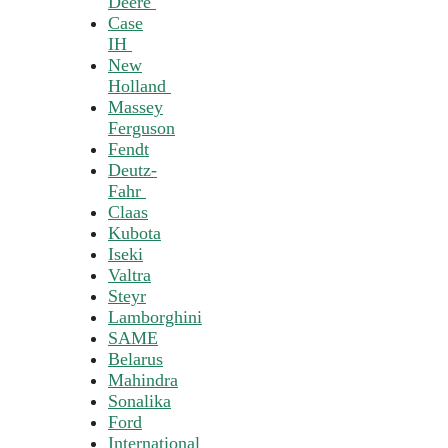
Deere
Case
IH
New
Holland
Massey
Ferguson
Fendt
Deutz-
Fahr
Claas
Kubota
Iseki
Valtra
Steyr
Lamborghini
SAME
Belarus
Mahindra
Sonalika
Ford
International