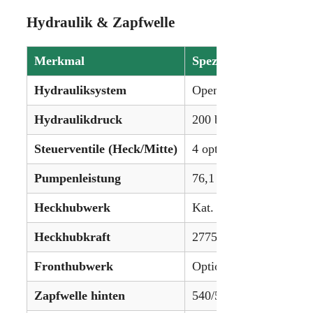
Hydraulik & Zapfwelle
Merkmal
Spezifikation
Hydrauliksystem
Open Center
Hydraulikdruck
200 bar / 2900 psi
Steuerventile (Heck/Mitte)
4 optional / 6 optional
Pumpenleistung
76,1 l/min (Standard) /
Heckhubwerk
Kat. II
Heckhubkraft
2775 kg (207V) / 2417
Fronthubwerk
Optional (Hubkraft: 23
Zapfwelle hinten
540/540E/1000 U/min