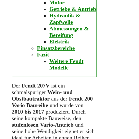
Motor
Getriebe & Antrieb
Hydraulik &
Zapfwelle
Abmessungen &
Bereifung
Elektrik
Einsatzbereiche
Fazit
Weitere Fendt
Modelle
Der
Fendt 207V
ist ein
schmalspuriger
Wein- und
Obstbautraktor
aus der
Fendt 200
Vario Baureihe
und wurde von
2010 bis 2017
produziert. Durch
seine kompakte Bauweise, den
stufenlosen Vario-Antrieb
und
seine hohe Wendigkeit eignet er sich
ideal für Arbeiten in engen Reihen