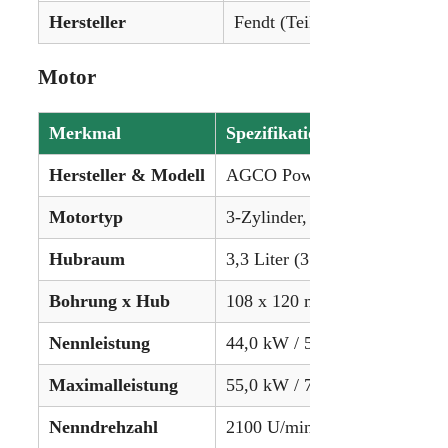
Hersteller
Fendt (Teil von AGCO)
Motor
Merkmal
Spezifikation
Hersteller & Modell
AGCO Power 3.3L
Motortyp
3-Zylinder, flüssigkeitsgekühl
Hubraum
3,3 Liter (3.301 cm³)
Bohrung x Hub
108 x 120 mm
Nennleistung
44,0 kW / 59 PS (netto)
Maximalleistung
55,0 kW / 73,8 PS (brutto)
Nenndrehzahl
2100 U/min