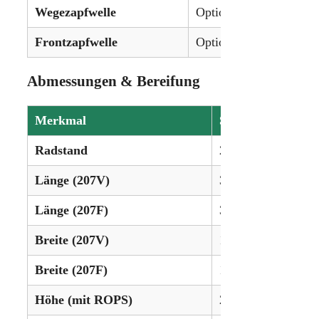
Wegezapfwelle
Optional (540/540E Bo
Frontzapfwelle
Optional (540 oder 10
Abmessungen & Bereifung
Merkmal
Spezifikation
Radstand
215 cm
Länge (207V)
357 cm
Länge (207F)
368 cm
Breite (207V)
106 cm
Breite (207F)
134 cm
Höhe (mit ROPS)
238 cm