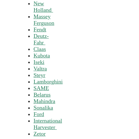
New
Holland
Massey
Ferguson
Fendt
Deutz-
Fahr
Claas
Kubota
Iseki
Valtra
Steyr
Lamborghini
SAME
Belarus
Mahindra
Sonalika
Ford
International
Harvester
Zetor