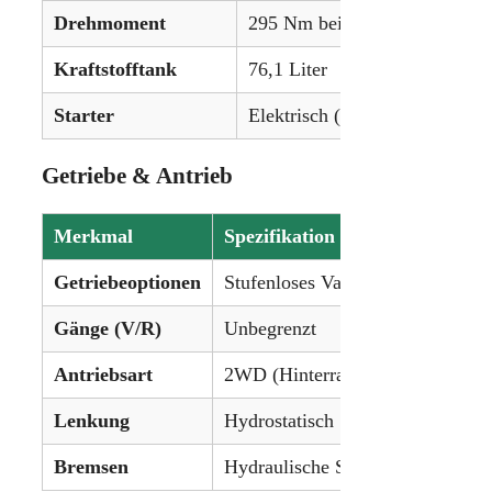
Drehmoment
295 Nm bei 1600 U/min
Kraftstofftank
76,1 Liter
Starter
Elektrisch (12V)
Getriebe & Antrieb
Merkmal
Spezifikation
Getriebeoptionen
Stufenloses Vario-Getriebe
Gänge (V/R)
Unbegrenzt
Antriebsart
2WD (Hinterradantrieb) oder 4W
Lenkung
Hydrostatisch
Bremsen
Hydraulische Scheibenbremsen