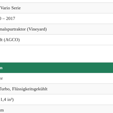
Vario Serie
0 – 2017
alspurtraktor (Vineyard)
dt (AGCO)
on
er
Turbo, Flüssigkeitsgekühlt
1,4 in³)
mm