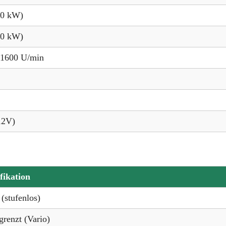
,0 kW)
,0 kW)
 1600 U/min
12V)
fikation
 (stufenlos)
renzt (Vario)