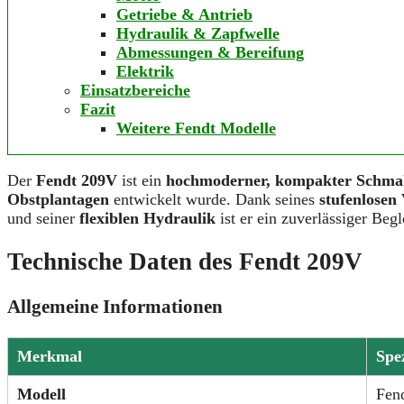
Getriebe & Antrieb
Hydraulik & Zapfwelle
Abmessungen & Bereifung
Elektrik
Einsatzbereiche
Fazit
Weitere Fendt Modelle
Der
Fendt 209V
ist ein
hochmoderner, kompakter Schmal
Obstplantagen
entwickelt wurde. Dank seines
stufenlosen
und seiner
flexiblen Hydraulik
ist er ein zuverlässiger Beg
Technische Daten des Fendt 209V
Allgemeine Informationen
Merkmal
Spe
Modell
Fen