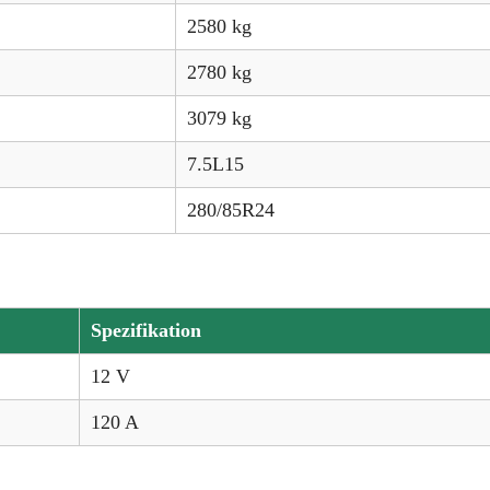
2580 kg
2780 kg
3079 kg
7.5L15
280/85R24
Spezifikation
12 V
120 A