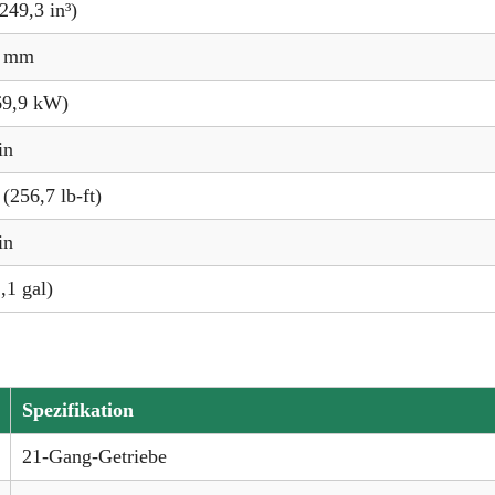
(249,3 in³)
5 mm
69,9 kW)
in
(256,7 lb-ft)
in
,1 gal)
Spezifikation
21-Gang-Getriebe