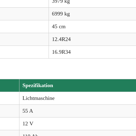
3979 kg
6999 kg
45 cm
12.4R24
16.9R34
Spezifikation
Lichtmaschine
55 A
12 V