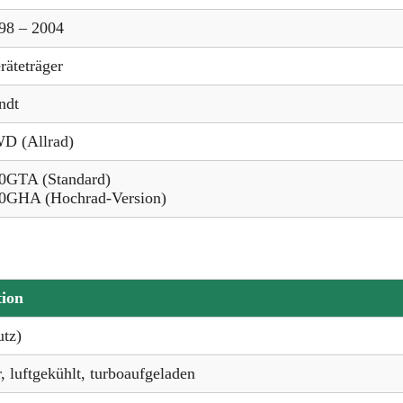
98 – 2004
räteträger
ndt
D (Allrad)
0GTA (Standard)
0GHA (Hochrad-Version)
tion
tz)
, luftgekühlt, turboaufgeladen