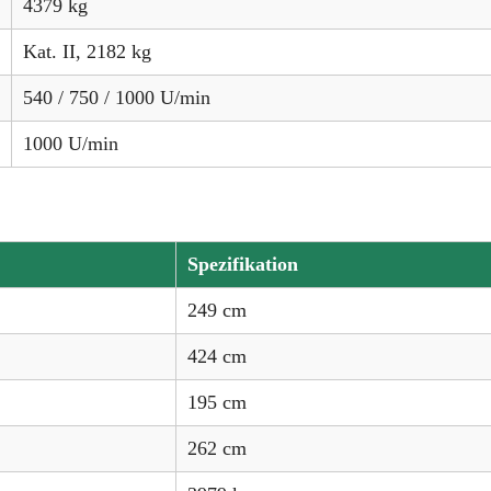
4379 kg
Kat. II, 2182 kg
540 / 750 / 1000 U/min
1000 U/min
Spezifikation
249 cm
424 cm
195 cm
262 cm