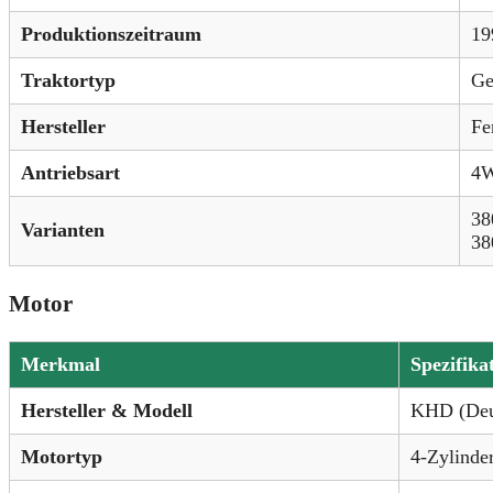
Produktionszeitraum
19
Traktortyp
Ge
Hersteller
Fe
Antriebsart
4W
38
Varianten
38
Motor
Merkmal
Spezifika
Hersteller & Modell
KHD (Deu
Motortyp
4-Zylinder