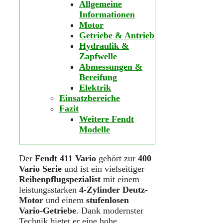
Allgemeine
Informationen
Motor
Getriebe & Antrieb
Hydraulik &
Zapfwelle
Abmessungen &
Bereifung
Elektrik
Einsatzbereiche
Fazit
Weitere Fendt
Modelle
Der
Fendt 411 Vario
gehört zur
400
Vario Serie
und ist ein vielseitiger
Reihenpflugspezialist
mit einem
leistungsstarken
4-Zylinder Deutz-
Motor
und einem
stufenlosen
Vario-Getriebe
. Dank modernster
Technik bietet er eine hohe