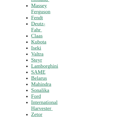
Massey
Ferguson
Fendt
Deutz-
Fahr
Claas
Kubota
Iseki
Valtra
Steyr
Lamborghini
SAME
Belarus
Mahindra
Sonalika
Ford
International
Harvester
Zetor