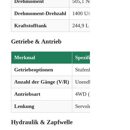
Drehmoment
505,1 Nm (372,5 lb-ft)
Drehmoment-Drehzahl
1400 U/min
Kraftstofftank
244,9 L (64,7 gal)
Getriebe & Antrieb
Merkmal
Spezifikation
Getriebeoptionen
Stufenloses Vario-Getrieb
Anzahl der Gänge (V/R)
Unendlich variable Gäng
Antriebsart
4WD (Allrad)
Lenkung
Servolenkung
Hydraulik & Zapfwelle