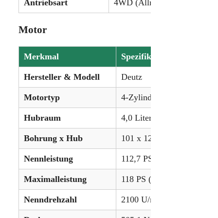
Antriebsart
4WD (Allrad)
Motor
Merkmal
Spezifikation
Hersteller & Modell
Deutz
Motortyp
4-Zylinder, Turbo-Intercool
Hubraum
4,0 Liter (246,4 in³)
Bohrung x Hub
101 x 126 mm
Nennleistung
112,7 PS (84,0 kW)
Maximalleistung
118 PS (88,0 kW)
Nenndrehzahl
2100 U/min