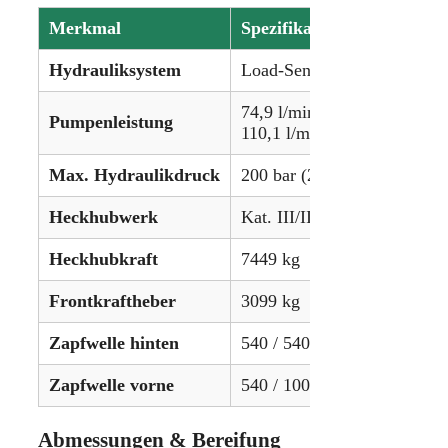
Merkmal
Spezifikation
Hydrauliksystem
Load-Sensing
74,9 l/min (Standard)
Pumpenleistung
110,1 l/min (Optional)
Max. Hydraulikdruck
200 bar (2900 psi)
Heckhubwerk
Kat. III/II
Heckhubkraft
7449 kg
Frontkraftheber
3099 kg
Zapfwelle hinten
540 / 540E / 1000 U/min
Zapfwelle vorne
540 / 1000 U/min (Optional
Abmessungen & Bereifung