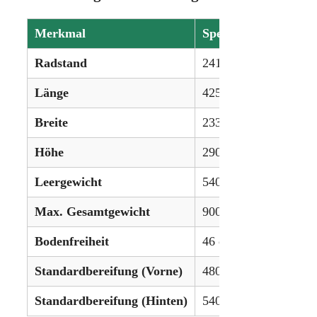
Merkmal
Spezifikation
Radstand
241 cm
Länge
425 cm
Breite
233 cm
Höhe
290 cm
Leergewicht
5400 kg
Max. Gesamtgewicht
9000 kg
Bodenfreiheit
46 cm
Standardbereifung (Vorne)
480/65R24
Standardbereifung (Hinten)
540/65R38