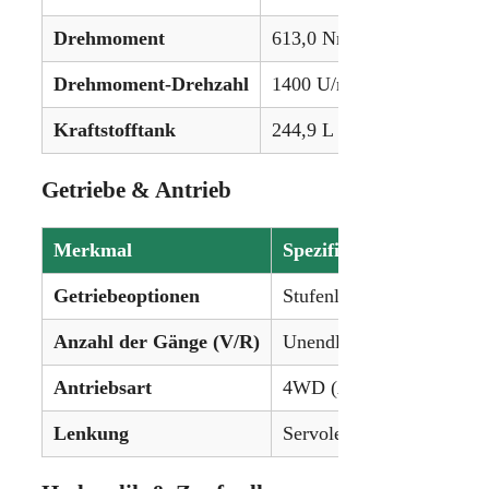
Drehmoment
613,0 Nm (452,1 lb-ft)
Drehmoment-Drehzahl
1400 U/min
Kraftstofftank
244,9 L (64,7 gal)
Getriebe & Antrieb
Merkmal
Spezifikation
Getriebeoptionen
Stufenloses Vario-Getrieb
Anzahl der Gänge (V/R)
Unendlich variable Gäng
Antriebsart
4WD (Allrad)
Lenkung
Servolenkung