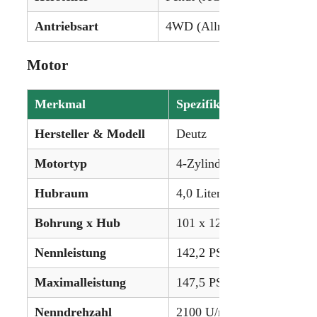
Antriebsart
4WD (Allrad)
Motor
Merkmal
Spezifikation
Hersteller & Modell
Deutz
Motortyp
4-Zylinder, Turbo-Intercool
Hubraum
4,0 Liter (246,4 in³)
Bohrung x Hub
101 x 126 mm
Nennleistung
142,2 PS (106,0 kW)
Maximalleistung
147,5 PS (110,0 kW)
Nenndrehzahl
2100 U/min