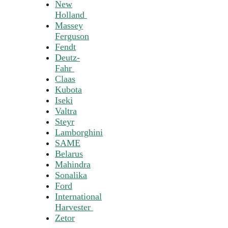
New
Holland
Massey
Ferguson
Fendt
Deutz-
Fahr
Claas
Kubota
Iseki
Valtra
Steyr
Lamborghini
SAME
Belarus
Mahindra
Sonalika
Ford
International
Harvester
Zetor