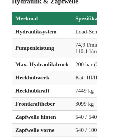
Hydraulik & Zapfwelle
Merkmal
Spezifikation
Hydrauliksystem
Load-Sensing
74,9 l/min (Standard)
Pumpenleistung
110,1 l/min (Optional)
Max. Hydraulikdruck
200 bar (2900 psi)
Heckhubwerk
Kat. III/II
Heckhubkraft
7449 kg
Frontkraftheber
3099 kg
Zapfwelle hinten
540 / 540E / 1000 U/min
Zapfwelle vorne
540 / 1000 U/min (Optional