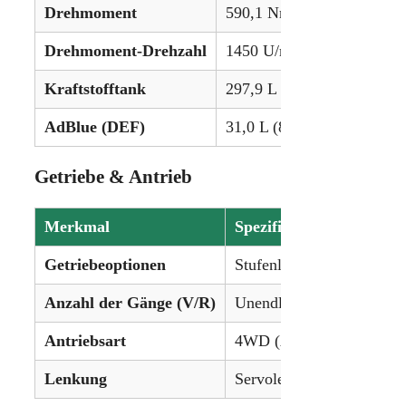
Drehmoment
590,1 Nm (435,2 lb-ft)
Drehmoment-Drehzahl
1450 U/min
Kraftstofftank
297,9 L (78,7 gal)
AdBlue (DEF)
31,0 L (8,2 gal)
Getriebe & Antrieb
Merkmal
Spezifikation
Getriebeoptionen
Stufenloses Vario-Getrie
Anzahl der Gänge (V/R)
Unendlich variable Gäng
Antriebsart
4WD (Allrad)
Lenkung
Servolenkung