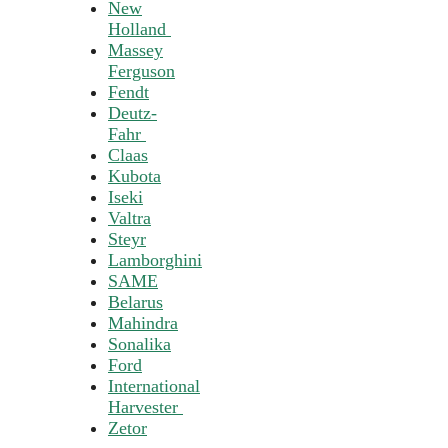
New
Holland
Massey
Ferguson
Fendt
Deutz-
Fahr
Claas
Kubota
Iseki
Valtra
Steyr
Lamborghini
SAME
Belarus
Mahindra
Sonalika
Ford
International
Harvester
Zetor