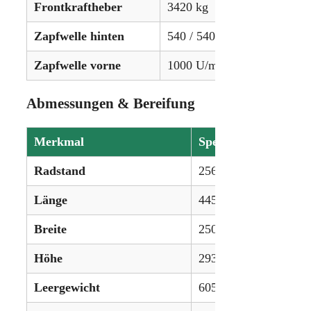
Frontkraftheber
3420 kg
Zapfwelle hinten
540 / 540E / 1000 U/min
Zapfwelle vorne
1000 U/min (Optional)
Abmessungen & Bereifung
Merkmal
Spezifikation
Radstand
256 cm
Länge
445 cm
Breite
250 cm
Höhe
293 cm
Leergewicht
6050 kg