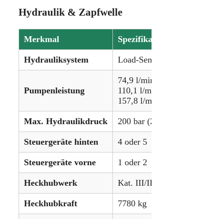
Hydraulik & Zapfwelle
Merkmal
Spezifikation
Hydrauliksystem
Load-Sensing
74,9 l/min (Standard)
Pumpenleistung
110,1 l/min (Optional)
157,8 l/min (Optional)
Max. Hydraulikdruck
200 bar (2900 psi)
Steuergeräte hinten
4 oder 5
Steuergeräte vorne
1 oder 2
Heckhubwerk
Kat. III/II
Heckhubkraft
7780 kg