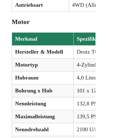
Antriebsart
4WD (Allrad)
Motor
Merkmal
Spezifikation
Hersteller & Modell
Deutz TCD 4.1 L4
Motortyp
4-Zylinder, Turbo, flüssigk
Hubraum
4,0 Liter (246,4 in³)
Bohrung x Hub
101 x 126 mm
Nennleistung
132,8 PS (99,0 kW)
Maximalleistung
139,5 PS (104,0 kW)
Nenndrehzahl
2100 U/min