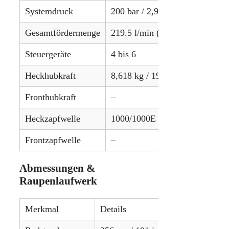
Systemdruck
200 bar / 2,900 psi
Gesamtfördermenge
219.5 l/min (Standard) / 439.1 
Steuergeräte
4 bis 6
Heckhubkraft
8,618 kg / 19,000 lbs
Fronthubkraft
–
Heckzapfwelle
1000/1000E U/min
Frontzapfwelle
–
Abmessungen &
Raupenlaufwerk
Merkmal
Details