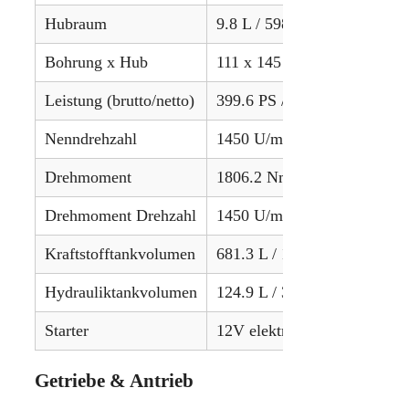
Hubraum
9.8 L / 598 in³
Bohrung x Hub
111 x 145 mm / 4.37 x 5.71 
Leistung (brutto/netto)
399.6 PS / 298.0 kW (brutto
Nenndrehzahl
1450 U/min
Drehmoment
1806.2 Nm / 1332 lb-ft
Drehmoment Drehzahl
1450 U/min
Kraftstofftankvolumen
681.3 L / 180 gal (Standard),
Hydrauliktankvolumen
124.9 L / 33 gal
Starter
12V elektrisch
Getriebe & Antrieb