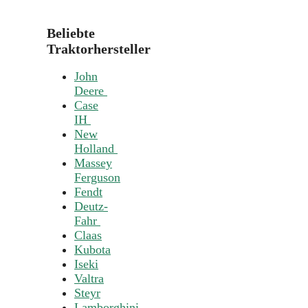
Beliebte
Traktorhersteller
John
Deere
Case
IH
New
Holland
Massey
Ferguson
Fendt
Deutz-
Fahr
Claas
Kubota
Iseki
Valtra
Steyr
Lamborghini