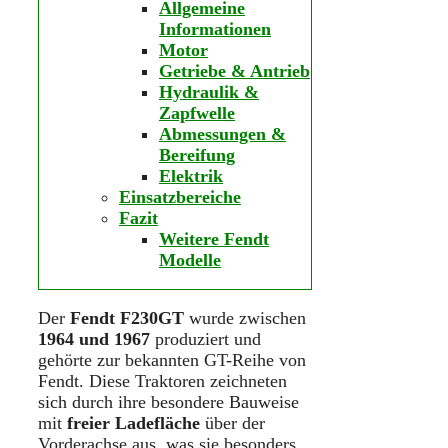
Allgemeine
Informationen
Motor
Getriebe & Antrieb
Hydraulik &
Zapfwelle
Abmessungen &
Bereifung
Elektrik
Einsatzbereiche
Fazit
Weitere Fendt
Modelle
Der
Fendt F230GT
wurde zwischen
1964 und 1967
produziert und
gehörte zur bekannten GT-Reihe von
Fendt. Diese Traktoren zeichneten
sich durch ihre besondere Bauweise
mit
freier Ladefläche
über der
Vorderachse aus, was sie besonders