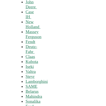
John
Deere
Case
IH
New
Holland
Massey
Ferguson
Fendt
Deutz-
Fahr
Claas
Kubota
Iseki
Valtra
Steyr
Lamborghini
SAME
Belarus
Mahindra
Sonalika