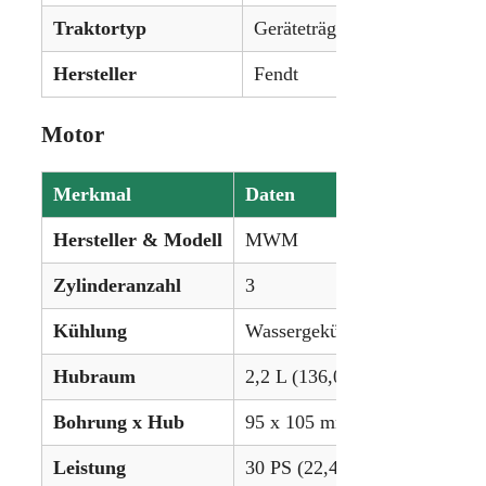
Traktortyp
Geräteträger (GT)
Hersteller
Fendt
Motor
Merkmal
Daten
Hersteller & Modell
MWM
Zylinderanzahl
3
Kühlung
Wassergekühlt
Hubraum
2,2 L (136,07 in³)
Bohrung x Hub
95 x 105 mm (3.74 x 4.13 in)
Leistung
30 PS (22,4 kW)