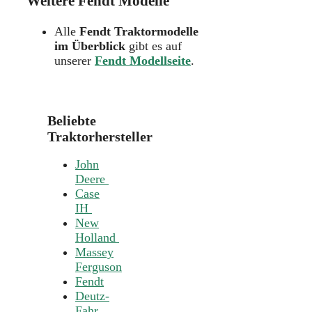
Weitere Fendt Modelle
Alle
Fendt Traktormodelle
im Überblick
gibt es auf
unserer
Fendt Modellseite
.
Beliebte
Traktorhersteller
John
Deere
Case
IH
New
Holland
Massey
Ferguson
Fendt
Deutz-
Fahr