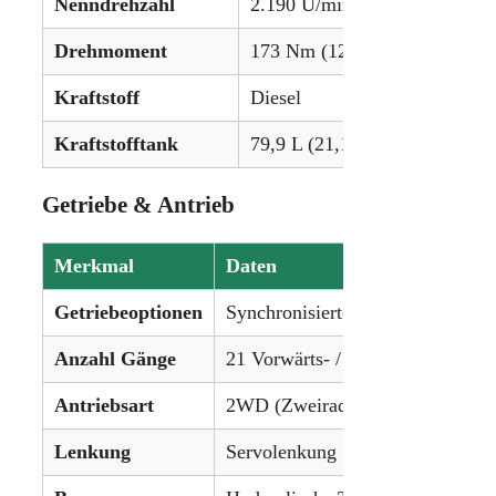
Nenndrehzahl
2.190 U/min
Drehmoment
173 Nm (127,6 lb-ft) @ 1.55
Kraftstoff
Diesel
Kraftstofftank
79,9 L (21,1 gal)
Getriebe & Antrieb
Merkmal
Daten
Getriebeoptionen
Synchronisiertes Schaltgetriebe
Anzahl Gänge
21 Vorwärts- / 6 Rückwärtsgänge
Antriebsart
2WD (Zweiradantrieb)
Lenkung
Servolenkung