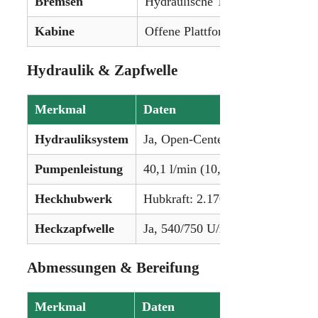
Bremsen
Hydraulische Trommelbremsen
Kabine
Offene Plattform oder Kabine
Hydraulik & Zapfwelle
Merkmal
Daten
Hydrauliksystem
Ja, Open-Center-System
Pumpenleistung
40,1 l/min (10,6 gpm)
Heckhubwerk
Hubkraft: 2.170 kg (4.784 lbs)
Heckzapfwelle
Ja, 540/750 U/min
Abmessungen & Bereifung
Merkmal
Daten