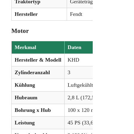
Traktortyp
Geräteträger (Tool Carrier)
Hersteller
Fendt
Motor
Merkmal
Daten
Hersteller & Modell
KHD
Zylinderanzahl
3
Kühlung
Luftgekühlt
Hubraum
2,8 L (172,5 in³)
Bohrung x Hub
100 x 120 mm (3.937 x 4.72 i
Leistung
45 PS (33,6 kW)