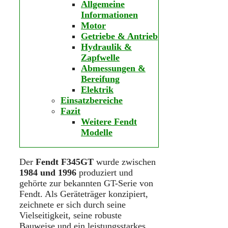
Allgemeine
Informationen
Motor
Getriebe & Antrieb
Hydraulik &
Zapfwelle
Abmessungen &
Bereifung
Elektrik
Einsatzbereiche
Fazit
Weitere Fendt
Modelle
Der
Fendt F345GT
wurde zwischen
1984 und 1996
produziert und
gehörte zur bekannten GT-Serie von
Fendt. Als Geräteträger konzipiert,
zeichnete er sich durch seine
Vielseitigkeit, seine robuste
Bauweise und ein leistungsstarkes