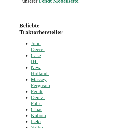
unserer
Fendt Modellseite
.
Beliebte
Traktorhersteller
John
Deere
Case
IH
New
Holland
Massey
Ferguson
Fendt
Deutz-
Fahr
Claas
Kubota
Iseki
Valtra