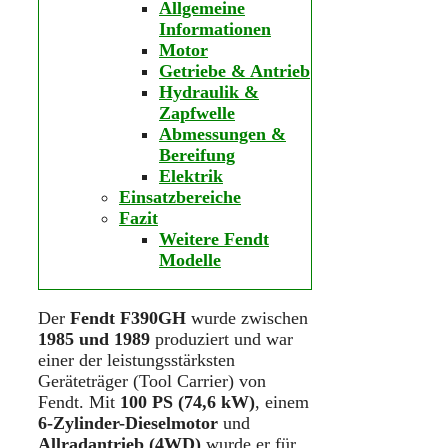
Allgemeine
Informationen
Motor
Getriebe & Antrieb
Hydraulik &
Zapfwelle
Abmessungen &
Bereifung
Elektrik
Einsatzbereiche
Fazit
Weitere Fendt
Modelle
Der
Fendt F390GH
wurde zwischen
1985 und 1989
produziert und war
einer der leistungsstärksten
Geräteträger (Tool Carrier) von
Fendt. Mit
100 PS (74,6 kW)
, einem
6-Zylinder-Dieselmotor
und
Allradantrieb (4WD)
wurde er für