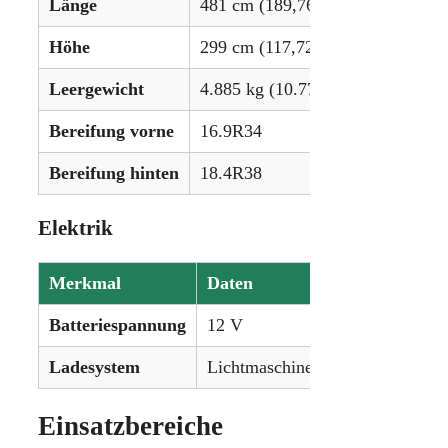
Länge
481 cm (189,76 in)
Höhe
299 cm (117,72 in)
Leergewicht
4.885 kg (10.771 lbs)
Bereifung vorne
16.9R34
Bereifung hinten
18.4R38
Elektrik
Merkmal
Daten
Batteriespannung
12 V
Ladesystem
Lichtmaschine (Alternator)
Einsatzbereiche