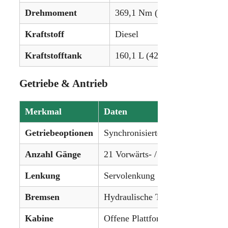
Drehmoment
369,1 Nm (272,2 lb-ft) @ 1.
Kraftstoff
Diesel
Kraftstofftank
160,1 L (42,3 gal)
Getriebe & Antrieb
Merkmal
Daten
Getriebeoptionen
Synchronisiertes Schaltgetriebe
Anzahl Gänge
21 Vorwärts- / 6 Rückwärtsgänge
Lenkung
Servolenkung
Bremsen
Hydraulische Trommelbremsen
Kabine
Offene Plattform oder Kabine