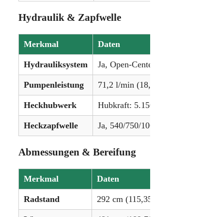
Hydraulik & Zapfwelle
Merkmal
Daten
Hydrauliksystem
Ja, Open-Center-System
Pumpenleistung
71,2 l/min (18,8 gpm)
Heckhubwerk
Hubkraft: 5.150 kg (11.355 lbs)
Heckzapfwelle
Ja, 540/750/1000 U/min
Abmessungen & Bereifung
Merkmal
Daten
Radstand
292 cm (115,35 in)