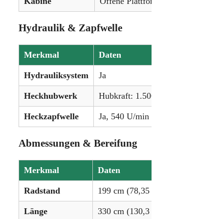
Kabine
Offene Plattform
Hydraulik & Zapfwelle
Merkmal
Daten
Hydrauliksystem
Ja
Heckhubwerk
Hubkraft: 1.500 kg (3.307 lbs)
Heckzapfwelle
Ja, 540 U/min
Abmessungen & Bereifung
Merkmal
Daten
Radstand
199 cm (78,35 in)
Länge
330 cm (130,3 in)