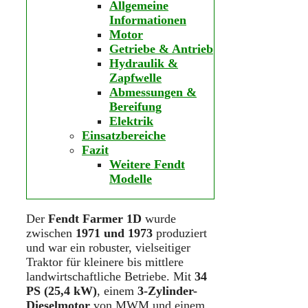
Allgemeine
Informationen
Motor
Getriebe & Antrieb
Hydraulik &
Zapfwelle
Abmessungen &
Bereifung
Elektrik
Einsatzbereiche
Fazit
Weitere Fendt
Modelle
Der
Fendt Farmer 1D
wurde
zwischen
1971 und 1973
produziert
und war ein robuster, vielseitiger
Traktor für kleinere bis mittlere
landwirtschaftliche Betriebe. Mit
34
PS (25,4 kW)
, einem
3-Zylinder-
Dieselmotor
von MWM und einem