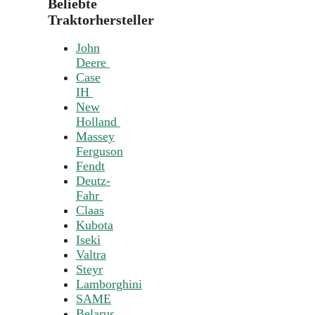
Beliebte
Traktorhersteller
John
Deere
Case
IH
New
Holland
Massey
Ferguson
Fendt
Deutz-
Fahr
Claas
Kubota
Iseki
Valtra
Steyr
Lamborghini
SAME
Belarus