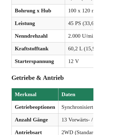
Bohrung x Hub
100 x 120 mm (3.94 x 4.72 in
Leistung
45 PS (33,6 kW)
Nenndrehzahl
2.000 U/min
Kraftstofftank
60,2 L (15,9 gal)
Starterspannung
12 V
Getriebe & Antrieb
Merkmal
Daten
Getriebeoptionen
Synchronisiertes Schaltgetriebe
Anzahl Gänge
13 Vorwärts- / 4 Rückwärtsgänge
Antriebsart
2WD (Standard) / 4WD (Allrad o