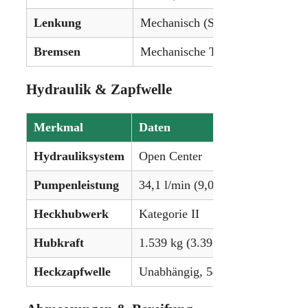
Lenkung
Mechanisch (Standard) / Servole
Bremsen
Mechanische Trommelbremsen
Hydraulik & Zapfwelle
Merkmal
Daten
Hydrauliksystem
Open Center
Pumpenleistung
34,1 l/min (9,0 gpm)
Heckhubwerk
Kategorie II
Hubkraft
1.539 kg (3.395 lbs)
Heckzapfwelle
Unabhängig, 540/1000 U/min