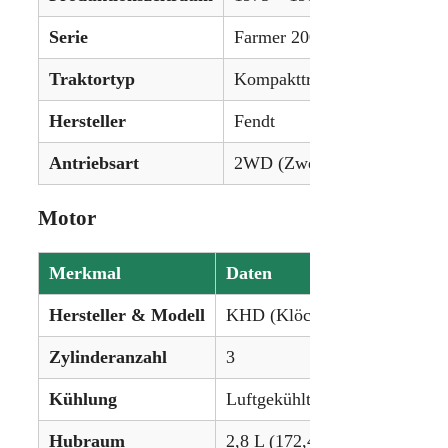
Serie
Farmer 200-Serie
Traktortyp
Kompakttraktor / Reihenkultu
Hersteller
Fendt
Antriebsart
2WD (Zweiradantrieb) / 4WD 
Motor
Merkmal
Daten
Hersteller & Modell
KHD (Klöckner-Humboldt-De
Zylinderanzahl
3
Kühlung
Luftgekühlt
Hubraum
2,8 L (172,44 in³)