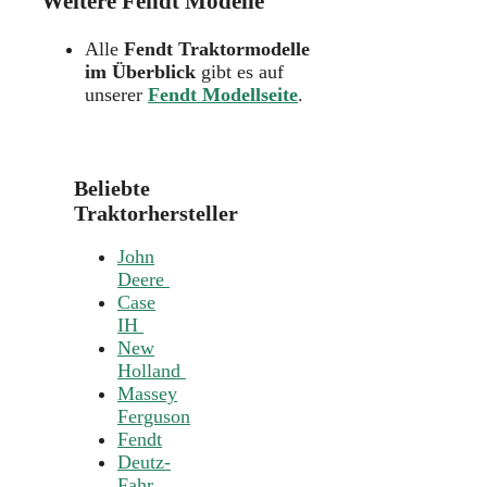
Weitere Fendt Modelle
Alle
Fendt Traktormodelle
im Überblick
gibt es auf
unserer
Fendt Modellseite
.
Beliebte
Traktorhersteller
John
Deere
Case
IH
New
Holland
Massey
Ferguson
Fendt
Deutz-
Fahr