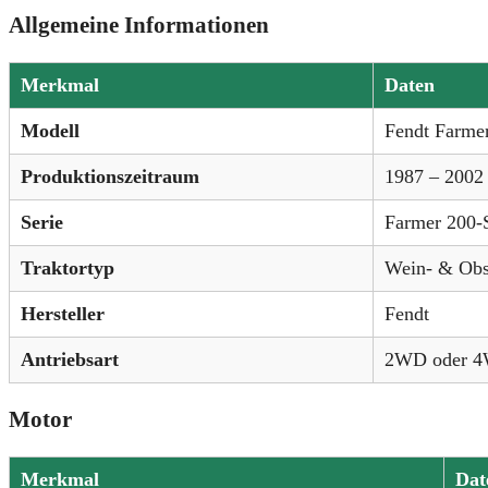
Allgemeine Informationen
Merkmal
Daten
Modell
Fendt Farme
Produktionszeitraum
1987 – 2002
Serie
Farmer 200-
Traktortyp
Wein- & Obs
Hersteller
Fendt
Antriebsart
2WD oder 4W
Motor
Merkmal
Dat