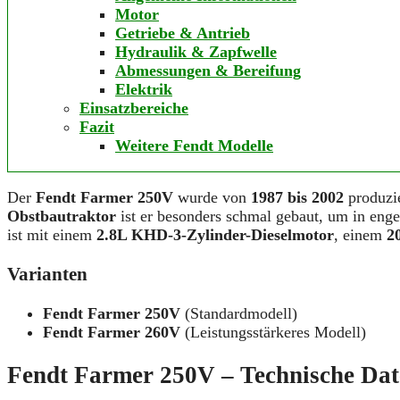
Motor
Getriebe & Antrieb
Hydraulik & Zapfwelle
Abmessungen & Bereifung
Elektrik
Einsatzbereiche
Fazit
Weitere Fendt Modelle
Der
Fendt Farmer 250V
wurde von
1987 bis 2002
produzie
Obstbautraktor
ist er besonders schmal gebaut, um in enge
ist mit einem
2.8L KHD-3-Zylinder-Dieselmotor
, einem
2
Varianten
Fendt Farmer 250V
(Standardmodell)
Fendt Farmer 260V
(Leistungsstärkeres Modell)
Fendt Farmer 250V – Technische Da