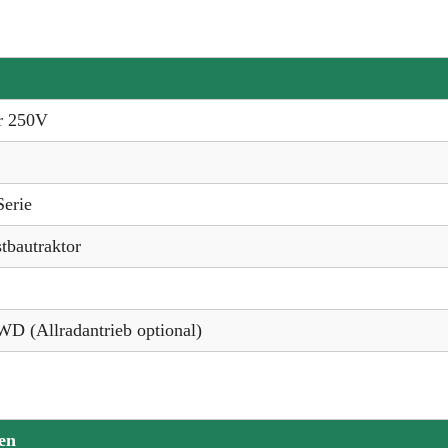
r 250V
Serie
tbautraktor
D (Allradantrieb optional)
en