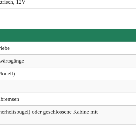
ktrisch, 12V
iebe
kwärtsgänge
Modell)
lbremsen
erheitsbügel) oder geschlossene Kabine mit