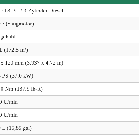
 F3L912 3-Zylinder Diesel
ne (Saugmotor)
tgekühlt
L (172,5 in³)
 x 120 mm (3.937 x 4.72 in)
6 PS (37,0 kW)
,0 Nm (137.9 lb-ft)
0 U/min
0 U/min
 L (15,85 gal)