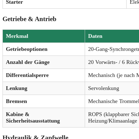
Starter
Ele
Getriebe & Antrieb
Merkmal
Daten
Getriebeoptionen
20-Gang-Synchrongetr
Anzahl der Gänge
20 Vorwärts- / 6 Rüc
Differentialsperre
Mechanisch (je nach 
Lenkung
Servolenkung
Bremsen
Mechanische Tromme
Kabine &
ROPS (klappbarer Sich
Sicherheitsausstattung
Heizung/Klimaanlage
Hydraulik & Zapfwelle