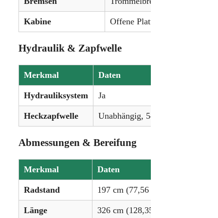
Bremsen
Trommelbremsen (Expanding 
Kabine
Offene Plattform
Hydraulik & Zapfwelle
Merkmal
Daten
Hydrauliksystem
Ja
Heckzapfwelle
Unabhängig, 540 U/min
Abmessungen & Bereifung
Merkmal
Daten
Radstand
197 cm (77,56 in)
Länge
326 cm (128,35 in)