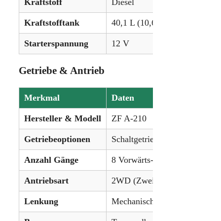
Kraftstoff
Diesel
Kraftstofftank
40,1 L (10,6 gal)
Starterspannung
12 V
Getriebe & Antrieb
Merkmal
Daten
Hersteller & Modell
ZF A-210
Getriebeoptionen
Schaltgetriebe
Anzahl Gänge
8 Vorwärts- / 4 Rückwärtsgän
Antriebsart
2WD (Zweiradantrieb)
Lenkung
Mechanisch