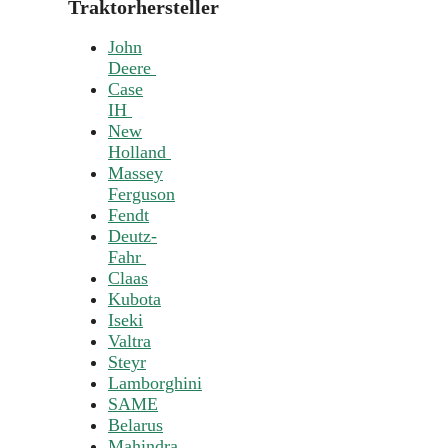
Traktorhersteller
John
Deere
Case
IH
New
Holland
Massey
Ferguson
Fendt
Deutz-
Fahr
Claas
Kubota
Iseki
Valtra
Steyr
Lamborghini
SAME
Belarus
Mahindra