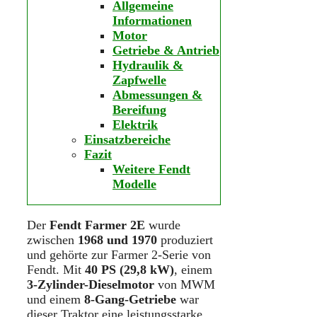
Allgemeine
Informationen
Motor
Getriebe & Antrieb
Hydraulik &
Zapfwelle
Abmessungen &
Bereifung
Elektrik
Einsatzbereiche
Fazit
Weitere Fendt
Modelle
Der
Fendt Farmer 2E
wurde
zwischen
1968 und 1970
produziert
und gehörte zur Farmer 2-Serie von
Fendt. Mit
40 PS (29,8 kW)
, einem
3-Zylinder-Dieselmotor
von MWM
und einem
8-Gang-Getriebe
war
dieser Traktor eine leistungsstarke