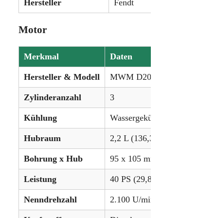
Hersteller
Fendt
Motor
Merkmal
Daten
Hersteller & Modell
MWM D208-3
Zylinderanzahl
3
Kühlung
Wassergekühlt
Hubraum
2,2 L (136,3 in³)
Bohrung x Hub
95 x 105 mm (3.74 x 4.133 in
Leistung
40 PS (29,8 kW)
Nenndrehzahl
2.100 U/min