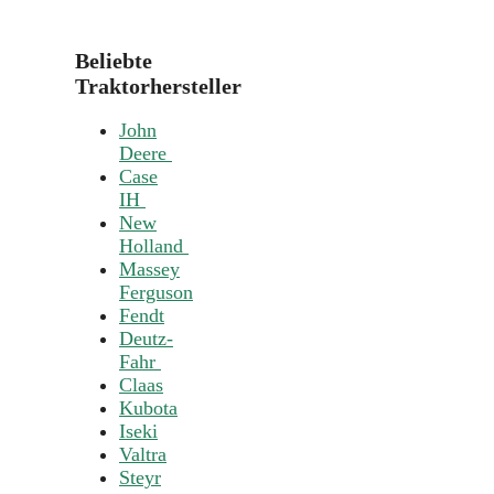
Beliebte
Traktorhersteller
John
Deere
Case
IH
New
Holland
Massey
Ferguson
Fendt
Deutz-
Fahr
Claas
Kubota
Iseki
Valtra
Steyr