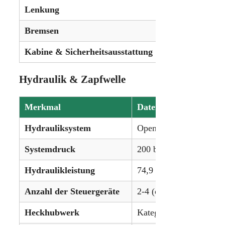
Lenkung
Servolenkung
Bremsen
Hydraulische Na
Kabine & Sicherheitsausstattung
Kabine serienmä
Hydraulik & Zapfwelle
Merkmal
Daten
Hydrauliksystem
Open-Center
Systemdruck
200 bar (2900 psi)
Hydraulikleistung
74,9 l/min (19,8 gpm)
Anzahl der Steuergeräte
2-4 (optional)
Heckhubwerk
Kategorie III