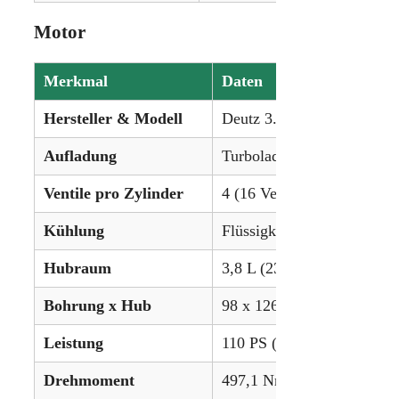
Motor
Merkmal
Daten
Hersteller & Modell
Deutz 3.8L 4-Zylinder Turb
Aufladung
Turbolader mit Ladeluftkü
Ventile pro Zylinder
4 (16 Ventile insgesamt)
Kühlung
Flüssigkeitsgekühlt
Hubraum
3,8 L (231,9 in³)
Bohrung x Hub
98 x 126 mm (3.86 x 4.96 
Leistung
110 PS (82,0 kW)
Drehmoment
497,1 Nm (366,6 lb-ft)