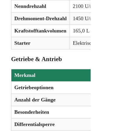
Nenndrehzahl
2100 U/min
Drehmoment-Drehzahl
1450 U/min
Kraftstofftankvolumen
165,0 L (43,6 gal)
Starter
Elektrisch, 12V
Getriebe & Antrieb
Merkmal
Daten
Getriebeoptionen
Vario-Stufenlosg
Anzahl der Gänge
Stufenlos (unend
Besonderheiten
Kein Gangwechse
Differentialsperre
Elektrohydraulis