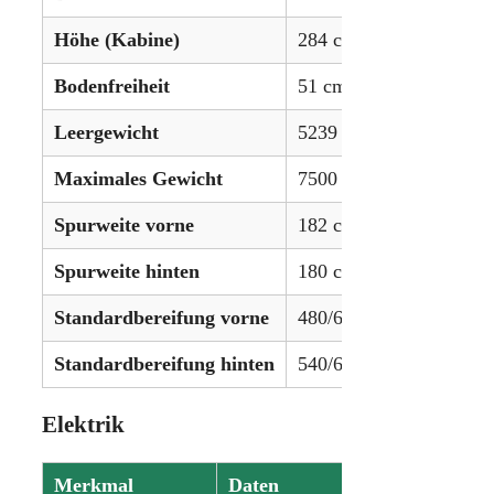
Höhe (Kabine)
284 cm (112 in)
Bodenfreiheit
51 cm (20,1 in)
Leergewicht
5239 kg (11552 lbs)
Maximales Gewicht
7500 kg (16535 lbs)
Spurweite vorne
182 cm (71,7 in)
Spurweite hinten
180 cm (70,9 in)
Standardbereifung vorne
480/65R24
Standardbereifung hinten
540/65R38
Elektrik
Merkmal
Daten