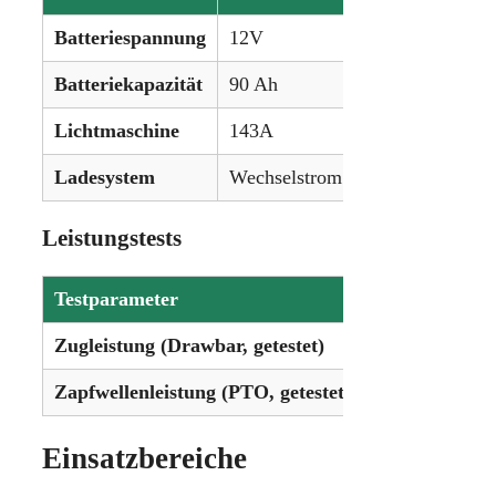
Batteriespannung
12V
Batteriekapazität
90 Ah
Lichtmaschine
143A
Ladesystem
Wechselstrom
Leistungstests
Testparameter
Gemessene Le
Zugleistung (Drawbar, getestet)
81,16 PS (60,
Zapfwellenleistung (PTO, getestet)
107,7 PS (80,
Einsatzbereiche