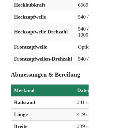
Heckhubkraft
6569 kg (14482 lbs)
Heckzapfwelle
540 / 750 / 1000 U/min
540 @ 1932 U/min
Heckzapfwelle Drehzahl
1000 @ 1937 U/min
Frontzapfwelle
Optional, unabhängig
Frontzapfwellen-Drehzahl
540 / 1000 U/min
Abmessungen & Bereifung
Merkmal
Daten
Radstand
241 cm (95,2 in)
Länge
419 cm (165 in)
Breite
239 cm (94,3 in)