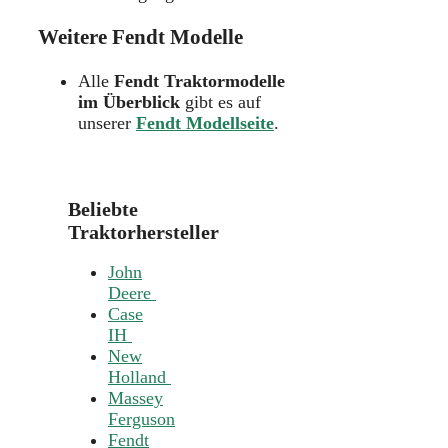
Weitere Fendt Modelle
Alle
Fendt Traktormodelle
im Überblick
gibt es auf
unserer
Fendt Modellseite
.
Beliebte
Traktorhersteller
John
Deere
Case
IH
New
Holland
Massey
Ferguson
Fendt