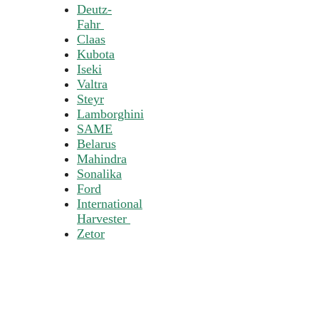
Deutz-
Fahr
Claas
Kubota
Iseki
Valtra
Steyr
Lamborghini
SAME
Belarus
Mahindra
Sonalika
Ford
International
Harvester
Zetor