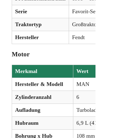
Serie
Favorit-Serie
Traktortyp
Großtraktor
Hersteller
Fendt
Motor
Merkmal
Wert
Hersteller & Modell
MAN
Zylinderanzahl
6
Aufladung
Turbolader
Hubraum
6,9 L (419,21 in³)
Bohrung x Hub
108 mm × 125 mm (4,25 in 