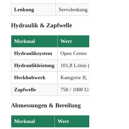
Lenkung
Servolenkung
Hydraulik & Zapfwelle
Merkmal
Wert
Hydrauliksystem
Open Center
Hydraulikleistung
101,8 L/min (26,9 gpm)
Heckhubwerk
Kategorie II, Hubkraft: 9.181 kg
Zapfwelle
750 / 1000 U/min
Abmessungen & Bereifung
Merkmal
Wert