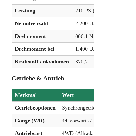
Leistung
210 PS (156,6 kW)
Nenndrehzahl
2.200 U/min
Drehmoment
886,1 Nm (653,5 lb-ft)
Drehmoment bei
1.400 U/min
Kraftstofftankvolumen
370,2 L (97,8 gal)
Getriebe & Antrieb
Merkmal
Wert
Getriebeoptionen
Synchrongetriebe
Gänge (V/R)
44 Vorwärts / 44 Rückwärts
Antriebsart
4WD (Allradantrieb)