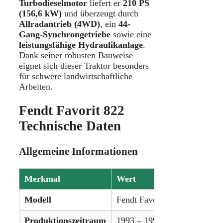
Turbodieselmotor
liefert er
210 PS
(156,6 kW)
und überzeugt durch
Allradantrieb (4WD)
, ein
44-
Gang-Synchrongetriebe
sowie eine
leistungsfähige Hydraulikanlage
.
Dank seiner robusten Bauweise
eignet sich dieser Traktor besonders
für schwere landwirtschaftliche
Arbeiten.
Fendt Favorit 822
Technische Daten
Allgemeine Informationen
Merkmal
Wert
Modell
Fendt Favorit 822
Produktionszeitraum
1993 – 1999