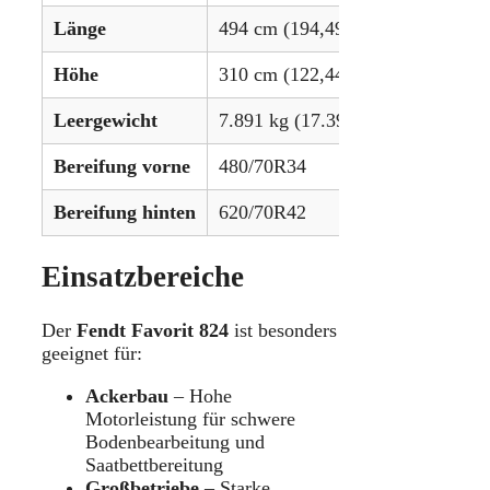
Länge
494 cm (194,49 in)
Höhe
310 cm (122,44 in)
Leergewicht
7.891 kg (17.397 lbs)
Bereifung vorne
480/70R34
Bereifung hinten
620/70R42
Einsatzbereiche
Der
Fendt Favorit 824
ist besonders
geeignet für:
Ackerbau
– Hohe
Motorleistung für schwere
Bodenbearbeitung und
Saatbettbereitung
Großbetriebe
– Starke