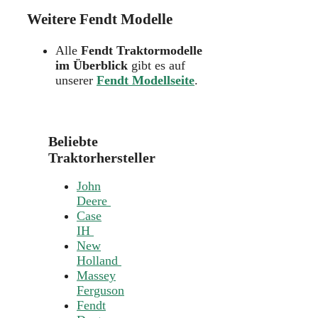
Weitere Fendt Modelle
Alle
Fendt Traktormodelle
im Überblick
gibt es auf
unserer
Fendt Modellseite
.
Beliebte
Traktorhersteller
John
Deere
Case
IH
New
Holland
Massey
Ferguson
Fendt