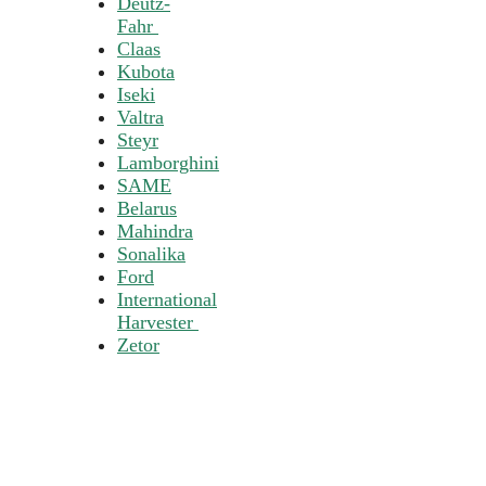
Deutz-
Fahr
Claas
Kubota
Iseki
Valtra
Steyr
Lamborghini
SAME
Belarus
Mahindra
Sonalika
Ford
International
Harvester
Zetor