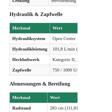
Lenkung
Servolenkung
Hydraulik & Zapfwelle
Merkmal
Wert
Hydrauliksystem
Open Center
Hydraulikleistung
101,8 L/min (26,9 gpm)
Heckhubwerk
Kategorie II, Hubkraft: 9.181 kg
Zapfwelle
750 / 1000 U/min
Abmessungen & Bereifung
Merkmal
Wert
Radstand
283 cm (111,81 in)