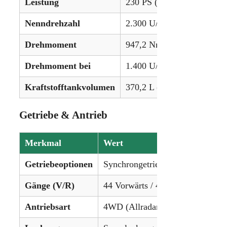
Leistung
230 PS (171,5 kW)
Nenndrehzahl
2.300 U/min
Drehmoment
947,2 Nm (698,5 lb-ft)
Drehmoment bei
1.400 U/min
Kraftstofftankvolumen
370,2 L (97,8 gal)
Getriebe & Antrieb
Merkmal
Wert
Getriebeoptionen
Synchrongetriebe
Gänge (V/R)
44 Vorwärts / 44 Rückwärts
Antriebsart
4WD (Allradantrieb)