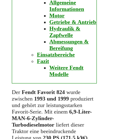
Allgemeine
Informationen
Motor
Getriebe & Antrieb
Hydraulik &
Zapfwelle
Abmessungen &
Bereifung
Einsatzbereiche
Fazit
Weitere Fendt
Modelle
Der
Fendt Favorit 824
wurde
zwischen
1993 und 1999
produziert
und gehört zur leistungsstarken
Favorit-Serie. Mit einem
6,9-Liter-
MAN-6-Zylinder-
Turbodieselmotor
liefert dieser
Traktor eine beeindruckende
Leistung von
230 PS (171,5 kW)
.