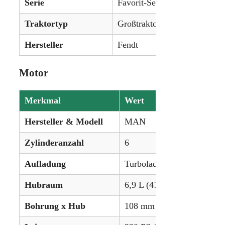
Serie
Favorit-Serie
Traktortyp
Großtraktor
Hersteller
Fendt
Motor
Merkmal
Wert
Hersteller & Modell
MAN
Zylinderanzahl
6
Aufladung
Turbolader
Hubraum
6,9 L (419,21 in³)
Bohrung x Hub
108 mm × 125 mm (4,25 in 