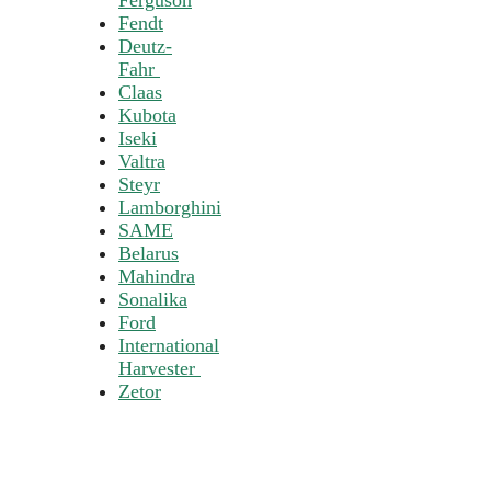
Ferguson
Fendt
Deutz-
Fahr
Claas
Kubota
Iseki
Valtra
Steyr
Lamborghini
SAME
Belarus
Mahindra
Sonalika
Ford
International
Harvester
Zetor