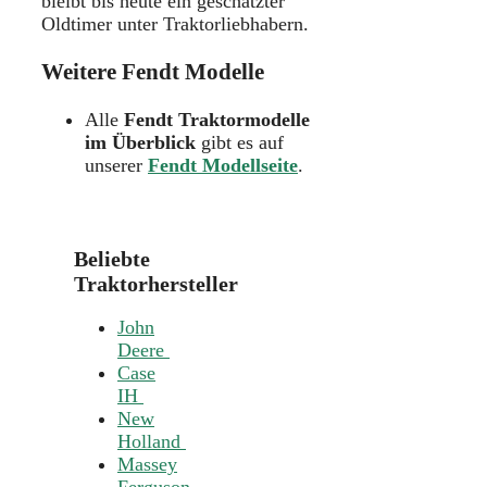
bleibt bis heute ein geschätzter
Oldtimer unter Traktorliebhabern.
Weitere Fendt Modelle
Alle
Fendt Traktormodelle
im Überblick
gibt es auf
unserer
Fendt Modellseite
.
Beliebte
Traktorhersteller
John
Deere
Case
IH
New
Holland
Massey