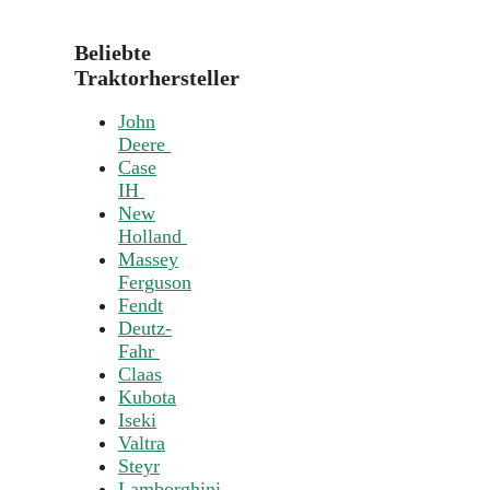
Beliebte
Traktorhersteller
John
Deere
Case
IH
New
Holland
Massey
Ferguson
Fendt
Deutz-
Fahr
Claas
Kubota
Iseki
Valtra
Steyr
Lamborghini