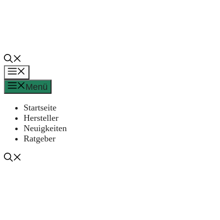
Zum
Inhalt
springen
Menü
Menü
Startseite
Hersteller
Neuigkeiten
Ratgeber