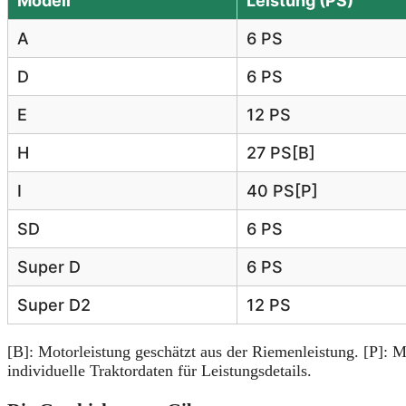
Modell
Leistung (PS)
A
6 PS
D
6 PS
E
12 PS
H
27 PS[B]
I
40 PS[P]
SD
6 PS
Super D
6 PS
Super D2
12 PS
[B]: Motorleistung geschätzt aus der Riemenleistung. [P]: M
individuelle Traktordaten für Leistungsdetails.