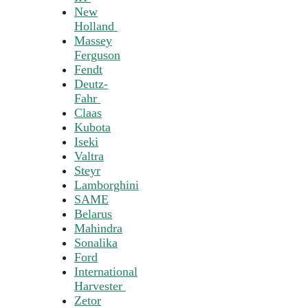
New
Holland
Massey
Ferguson
Fendt
Deutz-
Fahr
Claas
Kubota
Iseki
Valtra
Steyr
Lamborghini
SAME
Belarus
Mahindra
Sonalika
Ford
International
Harvester
Zetor